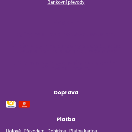
Bankovní převody
Magazín
Byliny na stres a nervovou soustavu
Příběh z bylinné poradny pokračuje: Co
ukázala kontrola po dvou měsících?
Klíšťata a bylinky v létě: Jak se chránit
přirozenou cestou
Doprava
Platba
Hotově
Převodem
Dobírkou
Platba kartou