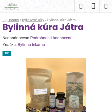
Přejít
Hledat
NÁKUP
na
obsah
KOŠÍK
Domů
/
Ostatní
/
Bylinkové kúry
/
Bylinná kúra Játra
Bylinná kúra Játra
Průměrné
Neohodnoceno
Podrobnosti hodnocení
hodnocení
Značka:
Bylinná lékárna
produktu
TIP
je
0,0
z
5
hvězdiček.