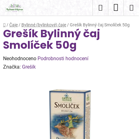
Přejít
Hledat
NÁKUP
na
obsah
KOŠÍK
Domů
/
Čaje
/
Bylinné (bylinkové) čaje
/
Grešík Bylinný čaj Smolíček 50g
Grešík Bylinný čaj
Smolíček 50g
Průměrné
Neohodnoceno
Podrobnosti hodnocení
hodnocení
Značka:
Grešík
produktu
je
0,0
z
5
hvězdiček.