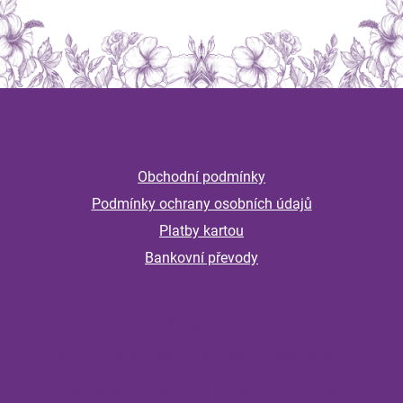
Z
á
Informace
p
a
Obchodní podmínky
t
Podmínky ochrany osobních údajů
í
Platby kartou
Bankovní převody
Magazín
Byliny na stres a nervovou soustavu
Příběh z bylinné poradny pokračuje: Co