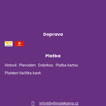
ukázala kontrola po dvou měsících?
Klíšťata a bylinky v létě: Jak se chránit
přirozenou cestou
Doprava
Platba
Hotově
Převodem
Dobírkou
Platba kartou
Platební tlačítka bank
Kontakt
info
@
bylinnalekarna.cz