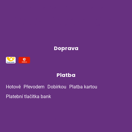
Byliny na stres a nervovou soustavu
Příběh z bylinné poradny pokračuje: Co
ukázala kontrola po dvou měsících?
Doprava
Platba
Hotově
Převodem
Dobírkou
Platba kartou
Platební tlačítka bank
Kontakt