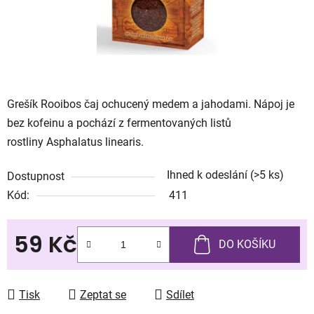
Grešík Rooibos čaj ochucený medem a jahodami. Nápoj je
bez kofeinu a pochází z fermentovaných listů
rostliny Asphalatus linearis.
Ihned k odeslání
(>5 ks)
Dostupnost
Kód:
411
59 Kč
DO KOŠÍKU
Měrná cena:
Tisk
Zeptat se
Sdílet