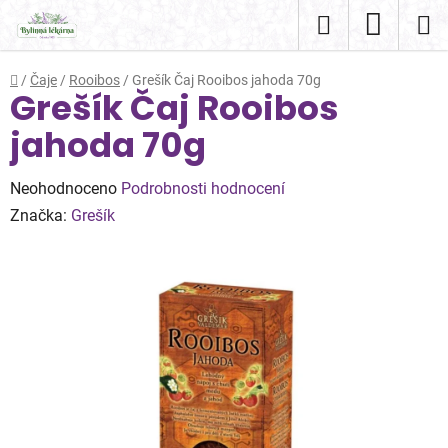
Přejít
Hledat
NÁKUP
na
obsah
KOŠÍK
Domů
/
Čaje
/
Rooibos
/
Grešík Čaj Rooibos jahoda 70g
Grešík Čaj Rooibos
jahoda 70g
Průměrné
Neohodnoceno
Podrobnosti hodnocení
hodnocení
Značka:
Grešík
produktu
je
0,0
z
5
hvězdiček.