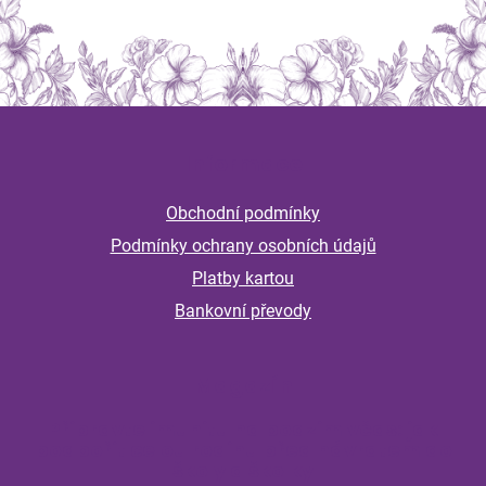
Z
á
Informace
p
a
Obchodní podmínky
t
Podmínky ochrany osobních údajů
í
Platby kartou
Bankovní převody
Magazín
Připravte imunitu na podzim včas: jak
podpořit celou rodinu před návratem do
školy a školky