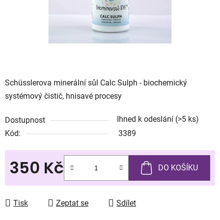
Schüsslerova minerální sůl Calc Sulph - biochemický
systémový čistič, hnisavé procesy
Ihned k odeslání
(>5 ks)
Dostupnost
Kód:
3389
350 Kč
DO KOŠÍKU
Měrná cena:
Tisk
Zeptat se
Sdílet