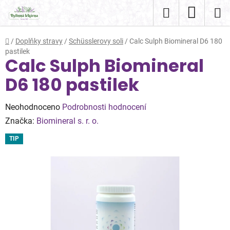
Přejít
Hledat
NÁKUP
na
obsah
KOŠÍK
Domů
/
Doplňky stravy
/
Schüsslerovy soli
/
Calc Sulph Biomineral D6 180
pastilek
Calc Sulph Biomineral
D6 180 pastilek
Průměrné
Neohodnoceno
Podrobnosti hodnocení
hodnocení
Značka:
Biomineral s. r. o.
produktu
TIP
je
0,0
z
5
hvězdiček.