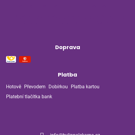
Byliny na stres a nervovou soustavu
Příběh z bylinné poradny pokračuje: Co
ukázala kontrola po dvou měsících?
Doprava
Platba
Hotově
Převodem
Dobírkou
Platba kartou
Platební tlačítka bank
Kontakt