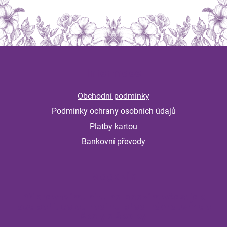
Z
á
Informace
p
a
Obchodní podmínky
t
Podmínky ochrany osobních údajů
í
Platby kartou
Bankovní převody
Magazín
Připravte imunitu na podzim včas: jak
podpořit celou rodinu před návratem do
školy a školky