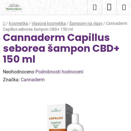
Přejít
Hledat
NÁKUP
na
obsah
KOŠÍK
Domů
/
Kosmetika
/
Vlasová kosmetika
/
Šampony na vlasy
/
Cannaderm
Capillus seborea šampon CBD+ 150 ml
Cannaderm Capillus
seborea šampon CBD+
150 ml
Průměrné
Neohodnoceno
Podrobnosti hodnocení
hodnocení
Značka:
Cannaderm
produktu
je
0,0
z
5
hvězdiček.