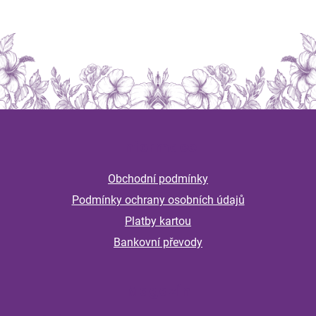
Z
á
Informace
p
a
Obchodní podmínky
t
Podmínky ochrany osobních údajů
í
Platby kartou
Bankovní převody
Magazín