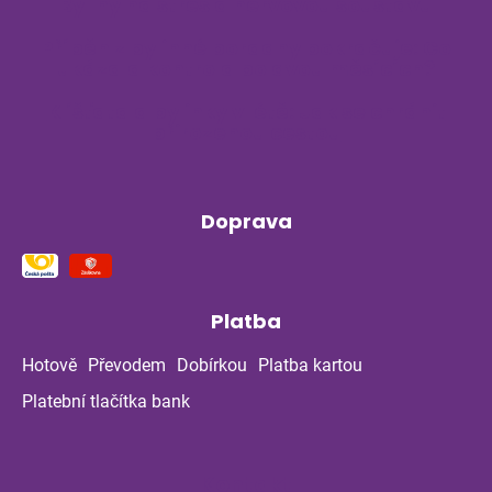
Byliny na stres a nervovou soustavu
Příběh z bylinné poradny pokračuje: Co
ukázala kontrola po dvou měsících?
Klíšťata a bylinky v létě: Jak se chránit
přirozenou cestou
Doprava
Platba
Hotově
Převodem
Dobírkou
Platba kartou
Platební tlačítka bank
Kontakt