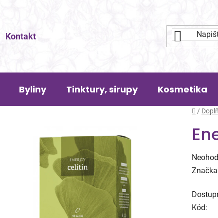
Kontakt
Byliny
Tinktury, sirupy
Kosmetika
Domů
/
Doplň
Ene
Průměr
Neohod
hodnoc
Značka
produk
Dostup
je
Kód:
0,0