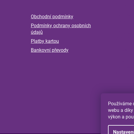
Informace
Magaz
p
a
Byliny 
Obchodní podmínky
t
nervov
Podmínky ochrany osobních
í
Příběh
údajů
pokrač
Platby kartou
kontro
měsící
Bankovní převody
Klíšťat
Jak se
přiroz
Používáme c
webu a díky
výkon a pou
Nastaven