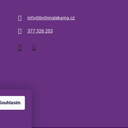
Kontakt
info
@
bylinnalekarna.cz
377 326 203
Souhlasím