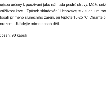
nejsou určeny k používání jako náhrada pestré stravy. Může sni
srážlivost krve. Způsob skladování: Uchovávejte v suchu, mimo
dosah přímého slunečního záření, při teplotě 10-25 °C. Chraňte p
mrazem. Ukládejte mimo dosah dětí.
Obsah: 90 kapslí