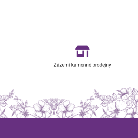
Zázemí kamenné prodejny
Z
á