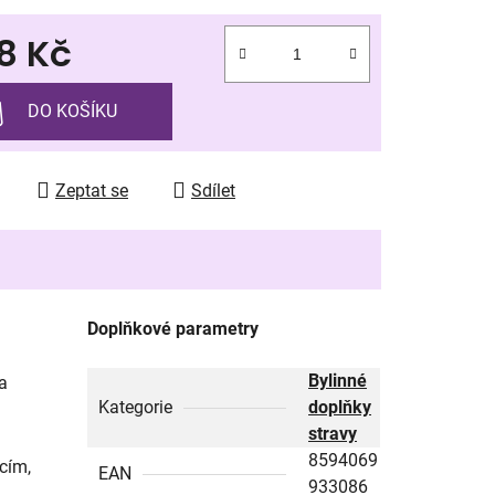
8 Kč
ek.
 cena:
DO KOŠÍKU
Zeptat se
Sdílet
Doplňkové parametry
Bylinné
 a
Kategorie
doplňky
stravy
8594069
cím,
EAN
933086