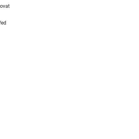
žovat
řed