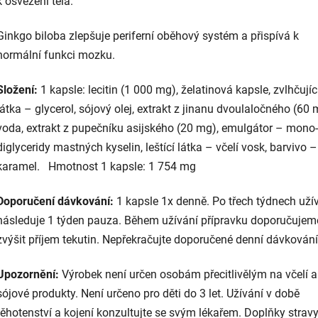
k osvěžení těla.
Ginkgo biloba zlepšuje periferní oběhový systém a přispívá k
normální funkci mozku.
Složení:
1 kapsle: lecitin (1 000 mg), želatinová kapsle, zvlhčujíc
látka – glycerol, sójový olej, extrakt z jinanu dvoulaločného (60 
voda, extrakt z pupečníku asijského (20 mg), emulgátor – mono-
diglyceridy mastných kyselin, leštící látka – včelí vosk, barvivo –
karamel. Hmotnost 1 kapsle: 1 754 mg
Doporučení dávkování:
1 kapsle 1x denně. Po třech týdnech uží
následuje 1 týden pauza. Během užívání přípravku doporučujem
zvýšit příjem tekutin. Nepřekračujte doporučené denní dávkování
Upozornění:
Výrobek není určen osobám přecitlivělým na včelí a
sójové produkty. Není určeno pro děti do 3 let. Užívání v době
těhotenství a kojení konzultujte se svým lékařem. Doplňky strav