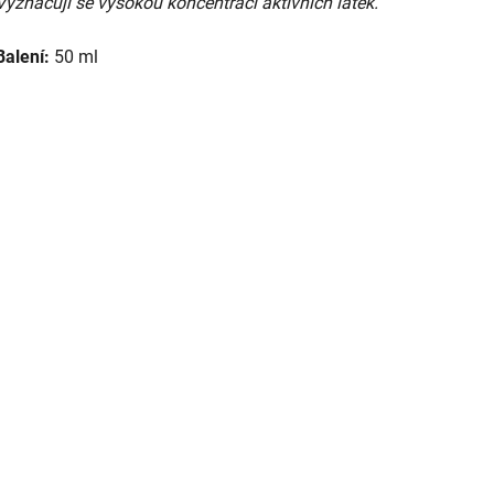
Vyznačují se vysokou koncentrací aktivních látek.
Balení:
50 ml