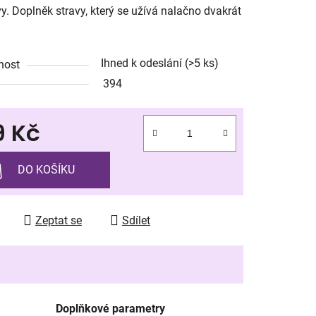
y. Doplněk stravy, který se užívá nalačno dvakrát
Ihned k odeslání
(>5 ks)
nost
ek.
394
9 Kč
 cena:
DO KOŠÍKU
Zeptat se
Sdílet
Doplňkové parametry