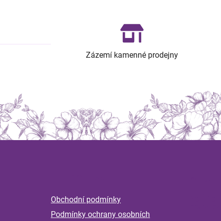
Zázemí kamenné prodejny
Z
á
Informace
Magaz
p
a
Byliny 
Obchodní podmínky
t
nervov
Podmínky ochrany osobních
í