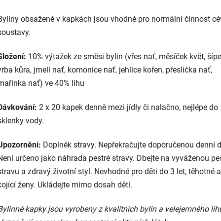
Byliny obsažené v kapkách jsou vhodné pro normální činnost cé
soustavy.
Složení:
10% výtažek ze směsi bylin (vřes nať, měsíček květ, šípe
vrba kůra, jmelí nať, komonice nať, jehlice kořen, přeslička nať,
mařinka nať) ve 40% lihu
Dávkování:
2 x 20 kapek denně mezi jídly či nalačno
, nejlépe do
sklenky vody.
Upozornění:
Doplněk stravy. Nepřekračujte doporučenou denní 
Není určeno jako náhrada pestré stravy. Dbejte na vyváženou pe
stravu a zdravý životní styl. Nevhodné pro děti do 3 let, těhotné a
kojící ženy. Ukládejte mimo dosah dětí.
Bylinné kapky jsou vyrobeny z kvalitních bylin a velejemného lih