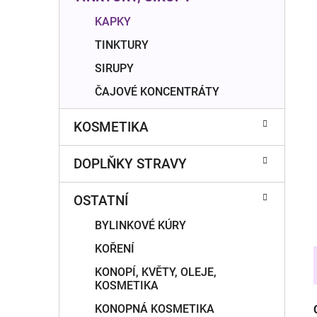
í
p
KAPKY
a
TINKTURY
n
SIRUPY
e
ČAJOVÉ KONCENTRÁTY
l
KOSMETIKA
DOPLŇKY STRAVY
OSTATNÍ
BYLINKOVÉ KÚRY
KOŘENÍ
KONOPÍ, KVĚTY, OLEJE,
KOSMETIKA
KONOPNÁ KOSMETIKA