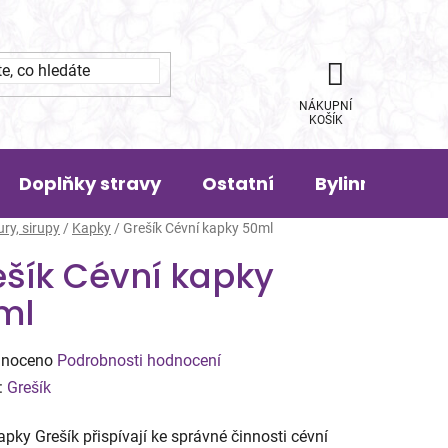
NÁKUPNÍ
KOŠÍK
Doplňky stravy
Ostatní
Bylinná pora
ury, sirupy
/
Kapky
/
Grešík Cévní kapky 50ml
ešík Cévní kapky
ml
né
noceno
Podrobnosti hodnocení
ení
:
Grešík
tu
apky Grešík přispívají ke správné činnosti cévní