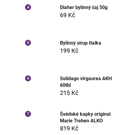
Diaher bylinný čaj 50g
69 Kč
Bylinný sirup Italka
199 Kč
Solidago virgaurea AKH
60tbl
215 Kč
Švédské kapky original
Marie Treben ALKO
819 Kč