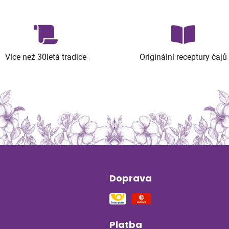
Více než 30letá tradice
Originální receptury čajů
Doprava
ín
na stres a
ou soustavu
Platba