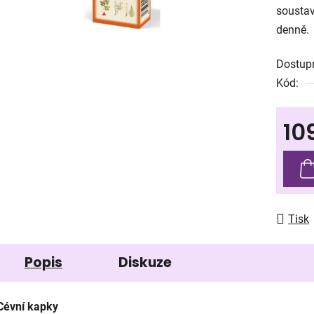
soustav
0,0
denně.
z
5
Dostup
hvězdič
Kód:
10
Měrná
Tisk
Popis
Diskuze
Cévní kapky