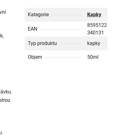
vní
Kategorie
Kapky
8595122
EAN
340131
k,
Typ produktu
kapky
Objem
50ml
dávku.
strou
u.