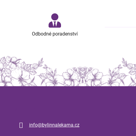
Odbodné poradenství
Kontakt
info
@
bylinnalekarna.cz