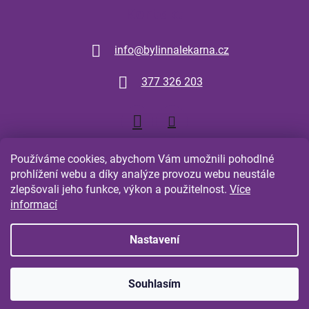
Kontakt
info
@
bylinnalekarna.cz
377 326 203
Používáme cookies, abychom Vám umožnili pohodlné
prohlížení webu a díky analýze provozu webu neustále
zlepšovali jeho funkce, výkon a použitelnost.
Více
Shoptet.cz
Comgate.cz
informací
Nastavení
Vytvořil Shoptet
Souhlasím
Copyright 2026
Bylinná Lékarna Plzeň
. Všechna práva
vyhrazena.
Upravit nastavení cookies