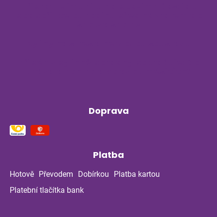
Připravte imunitu na podzim včas: jak
podpořit celou rodinu před návratem do
školy a školky
Byliny na stres a nervovou soustavu
Příběh z bylinné poradny pokračuje: Co
ukázala kontrola po dvou měsících?
Doprava
Platba
Hotově
Převodem
Dobírkou
Platba kartou
Platební tlačítka bank