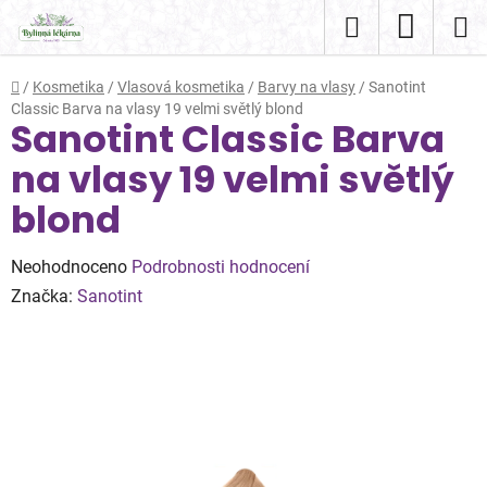
Přejít
Hledat
NÁKUP
na
obsah
KOŠÍK
Domů
/
Kosmetika
/
Vlasová kosmetika
/
Barvy na vlasy
/
Sanotint
Classic Barva na vlasy 19 velmi světlý blond
Sanotint Classic Barva
na vlasy 19 velmi světlý
blond
Průměrné
Neohodnoceno
Podrobnosti hodnocení
hodnocení
Značka:
Sanotint
produktu
je
0,0
z
5
hvězdiček.