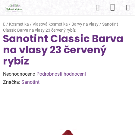
Přejít
Hledat
NÁKUP
na
obsah
KOŠÍK
Domů
/
Kosmetika
/
Vlasová kosmetika
/
Barvy na vlasy
/
Sanotint
Classic Barva na vlasy 23 červený rybíz
Sanotint Classic Barva
na vlasy 23 červený
rybíz
Průměrné
Neohodnoceno
Podrobnosti hodnocení
hodnocení
Značka:
Sanotint
produktu
je
0,0
z
5
hvězdiček.