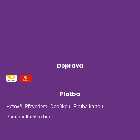
Byliny na stres a nervovou soustavu
Příběh z bylinné poradny pokračuje: Co
ukázala kontrola po dvou měsících?
Klíšťata a bylinky v létě: Jak se chránit
přirozenou cestou
Doprava
Platba
Hotově
Převodem
Dobírkou
Platba kartou
Platební tlačítka bank