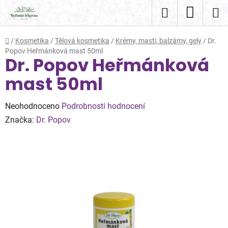
Přejít
Hledat
NÁKUP
na
obsah
KOŠÍK
Domů
/
Kosmetika
/
Tělová kosmetika
/
Krémy, masti, balzámy, gely
/
Dr.
Popov Heřmánková mast 50ml
Dr. Popov Heřmánková
mast 50ml
Průměrné
Neohodnoceno
Podrobnosti hodnocení
hodnocení
Značka:
Dr. Popov
produktu
je
0,0
z
5
hvězdiček.