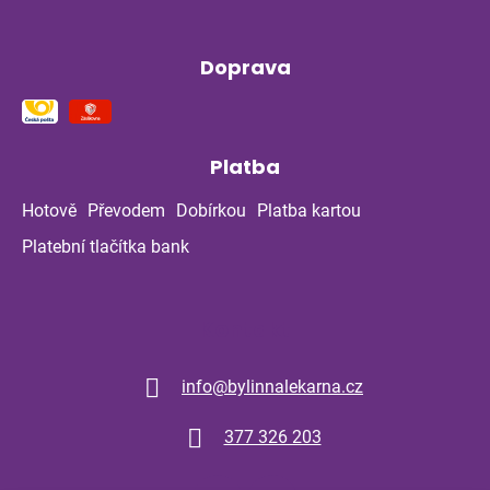
Doprava
Platba
Hotově
Převodem
Dobírkou
Platba kartou
Platební tlačítka bank
Kontakt
info
@
bylinnalekarna.cz
377 326 203