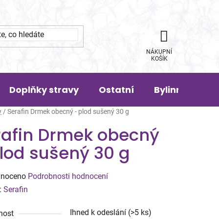
NÁKUPNÍ
KOŠÍK
Doplňky stravy
Ostatní
Bylinná pora
y
/
Serafin Drmek obecný - plod sušený 30 g
rafin Drmek obecný
lod sušený 30 g
né
noceno
Podrobnosti hodnocení
ení
:
Serafin
tu
Ihned k odeslání
(>5 ks)
nost