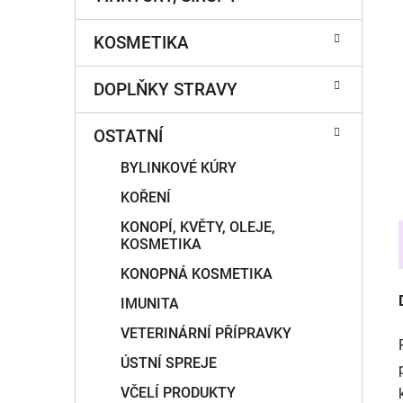
í
p
KOSMETIKA
a
n
DOPLŇKY STRAVY
e
l
OSTATNÍ
BYLINKOVÉ KÚRY
KOŘENÍ
KONOPÍ, KVĚTY, OLEJE,
KOSMETIKA
KONOPNÁ KOSMETIKA
IMUNITA
VETERINÁRNÍ PŘÍPRAVKY
ÚSTNÍ SPREJE
VČELÍ PRODUKTY