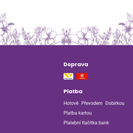
Doprava
ín
na stres a
ou soustavu
Platba
 z bylinné poradny
uje: Co ukázala
Hotově
Převodem
Dobírkou
la po dvou
ch?
Platba kartou
Platební tlačítka bank
a a bylinky v létě:
 chránit