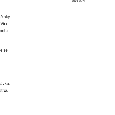
809874
účinky
 Více
rnetu
de se
dávku.
strou