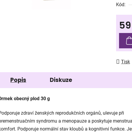
Kód:
0,0
z
59
5
hvězdič
Měrná
Tisk
Popis
Diskuze
Drmek obecný plod 30 g
Podporuje zdraví ženských reprodukčních orgánů, ulevuje při
premenstruačním syndromu a menopauze a poskytuje menstrua
komfort. Podporuje normální stav kloubů a kognitivní funkce. Je