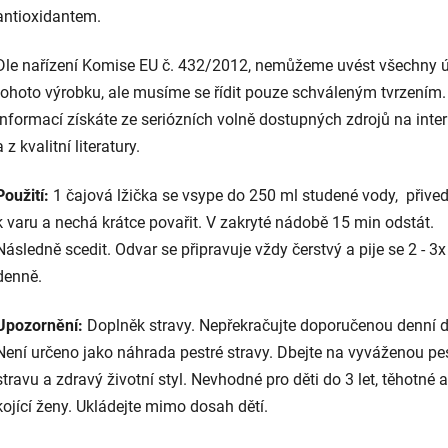
antioxidantem.
Dle nařízení Komise EU č. 432/2012, nemůžeme uvést všechny 
tohoto výrobku, ale musíme se řídit pouze schváleným tvrzením.
informací získáte ze seriózních volně dostupných zdrojů na inte
a z kvalitní literatury.
Použití:
1 čajová lžička se vsype do 250 ml studené vody, přive
k varu a nechá krátce povařit. V zakryté nádobě 15 min odstát.
Následně scedit. Odvar se připravuje vždy čerstvý a pije se 2 - 3x
denně.
Upozornění:
Doplněk stravy. Nepřekračujte doporučenou denní 
Není určeno jako náhrada pestré stravy. Dbejte na vyváženou pe
stravu a zdravý životní styl. Nevhodné pro děti do 3 let, těhotné a
kojící ženy. Ukládejte mimo dosah dětí.