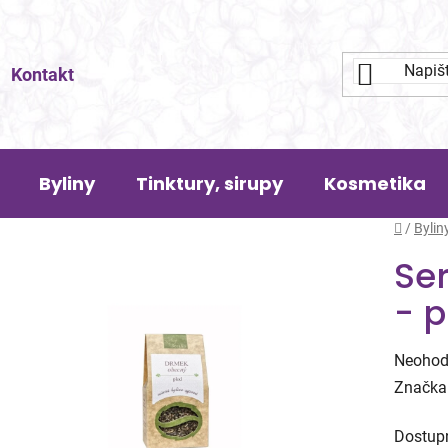
Kontakt
Byliny
Tinktury, sirupy
Kosmetika
Domů
/
Bylin
Se
- p
Průměr
Neohod
hodnoc
Značka
produk
Dostup
je