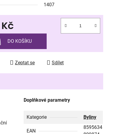
1407
 Kč
ek.
 cena:
DO KOŠÍKU
Zeptat se
Sdílet
Doplňkové parametry
Kategorie
Byliny
ční
8595634
EAN