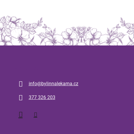
Kontakt
info
@
bylinnalekarna.cz
377 326 203