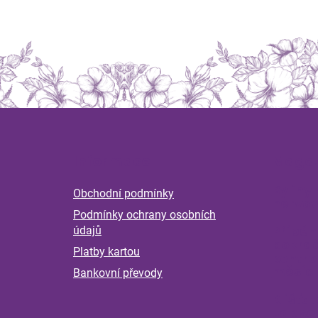
Z
á
Informace
Magaz
p
a
Byliny 
Obchodní podmínky
t
nervov
Podmínky ochrany osobních
í
Příběh
údajů
pokrač
Platby kartou
kontro
měsící
Bankovní převody
Klíšťat
Jak se