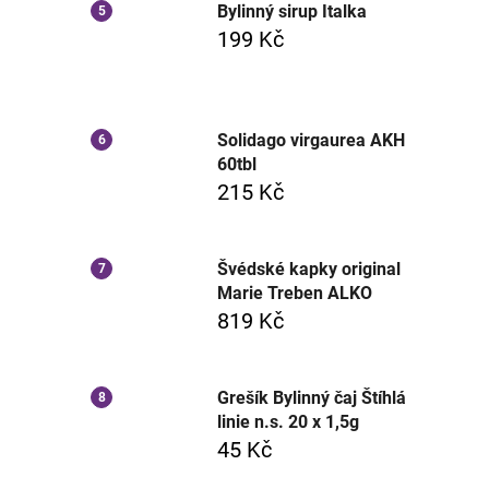
Bylinný sirup Italka
199 Kč
Solidago virgaurea AKH
60tbl
215 Kč
Švédské kapky original
Marie Treben ALKO
819 Kč
Grešík Bylinný čaj Štíhlá
linie n.s. 20 x 1,5g
45 Kč