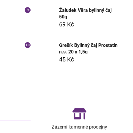
Žaludek Věra bylinný čaj
50g
69 Kč
Grešík Bylinný čaj Prostatin
n.s. 20 x 1,5g
45 Kč
Zázemí kamenné prodejny