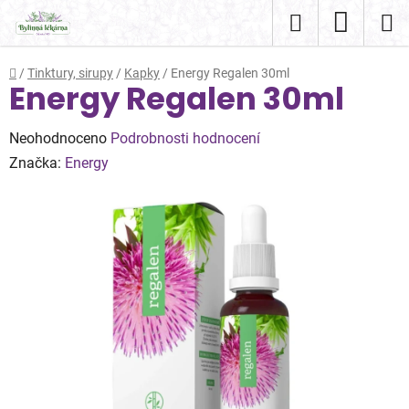
Přejít
Hledat
NÁKUP
na
obsah
KOŠÍK
Domů
/
Tinktury, sirupy
/
Kapky
/
Energy Regalen 30ml
Energy Regalen 30ml
Průměrné
Neohodnoceno
Podrobnosti hodnocení
hodnocení
Značka:
Energy
produktu
je
0,0
z
5
hvězdiček.