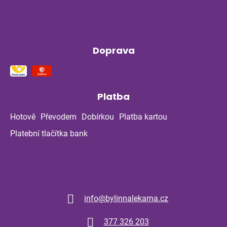
ukázala kontrola po dvou měsících?
Doprava
Platba
Hotově
Převodem
Dobírkou
Platba kartou
Platební tlačítka bank
Kontakt
info
@
bylinnalekarna.cz
377 326 203