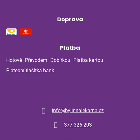
Doprava
Platba
Hotově
Převodem
Dobírkou
Platba kartou
Platební tlačítka bank
Kontakt
info
@
bylinnalekarna.cz
377 326 203