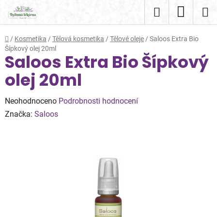
Přejít
Hledat
NÁKUP
na
obsah
KOŠÍK
Domů
/
Kosmetika
/
Tělová kosmetika
/
Tělové oleje
/
Saloos Extra Bio
Šípkový olej 20ml
Saloos Extra Bio Šípkový
olej 20ml
Průměrné
Neohodnoceno
Podrobnosti hodnocení
hodnocení
Značka:
Saloos
produktu
je
0,0
z
5
hvězdiček.