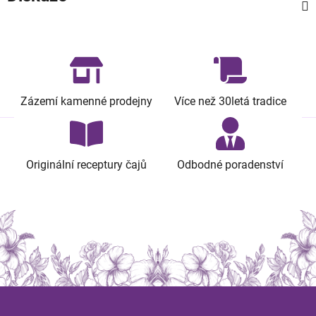
Zázemí kamenné prodejny
Více než 30letá tradice
Originální receptury čajů
Odbodné poradenství
Z
á