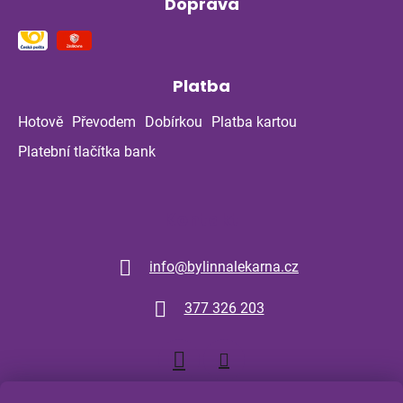
Doprava
Platba
Hotově
Převodem
Dobírkou
Platba kartou
Platební tlačítka bank
Kontakt
info
@
bylinnalekarna.cz
377 326 203