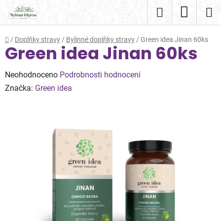
Přejít
Hledat
NÁKUP
na
obsah
KOŠÍK
Domů
/
Doplňky stravy
/
Bylinné doplňky stravy
/
Green idea Jinan 60ks
Green idea Jinan 60ks
Průměrné
Neohodnoceno
Podrobnosti hodnocení
hodnocení
Značka:
Green idea
produktu
je
0,0
z
5
hvězdiček.