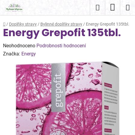
Přejít
Hledat
NÁKUP
na
obsah
KOŠÍK
Domů
/
Doplňky stravy
/
Bylinné doplňky stravy
/
Energy Grepofit 135tbl.
Energy Grepofit 135tbl.
Průměrné
Neohodnoceno
Podrobnosti hodnocení
hodnocení
Značka:
Energy
produktu
je
0,0
z
5
hvězdiček.