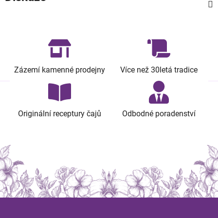
Zázemí kamenné prodejny
Více než 30letá tradice
Originální receptury čajů
Odbodné poradenství
Z
á