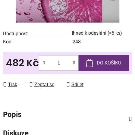
Ihned k odeslání
(>5 ks)
Dostupnost
Kód:
248
482 Kč
DO KOŠÍKU
Měrná cena:
Tisk
Zeptat se
Sdílet
Popis
Diskuze