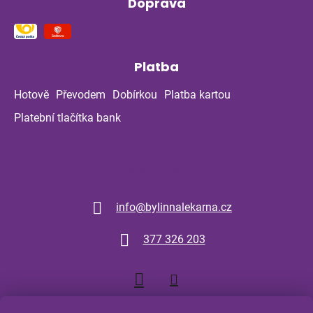
Doprava
Platba
Hotově
Převodem
Dobírkou
Platba kartou
Platební tlačítka bank
Kontakt
info
@
bylinnalekarna.cz
377 326 203