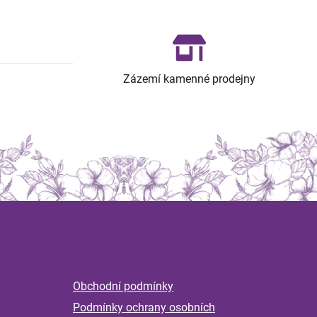
Zázemí kamenné prodejny
Z
á
Informace
Magaz
p
a
Byliny 
Obchodní podmínky
t
nervov
Podmínky ochrany osobních
í