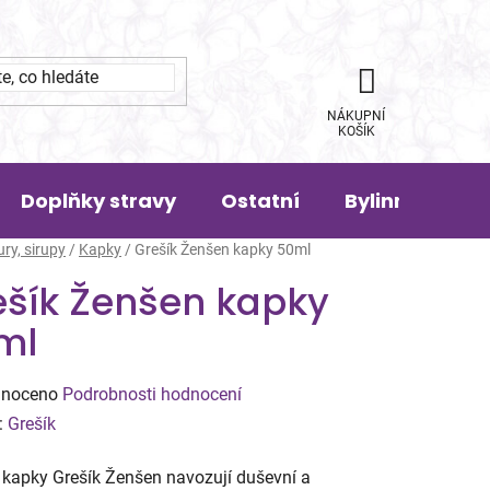
NÁKUPNÍ
KOŠÍK
Doplňky stravy
Ostatní
Bylinná pora
ury, sirupy
/
Kapky
/
Grešík Ženšen kapky 50ml
ešík Ženšen kapky
ml
né
noceno
Podrobnosti hodnocení
ení
:
Grešík
tu
 kapky Grešík Ženšen navozují duševní a