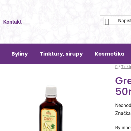
Kontakt
Byliny
Tinktury, sirupy
Kosmetika
Domů
/
Tinkt
Gr
50
Průměr
Neohod
hodnoc
Značka
produk
Bylinné
je