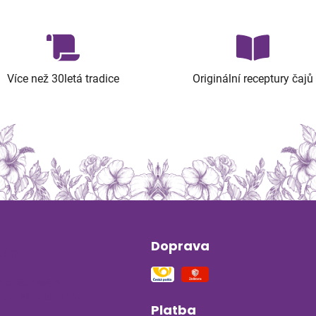
Více než 30letá tradice
Originální receptury čajů
Doprava
ín
na stres a
ou soustavu
Platba