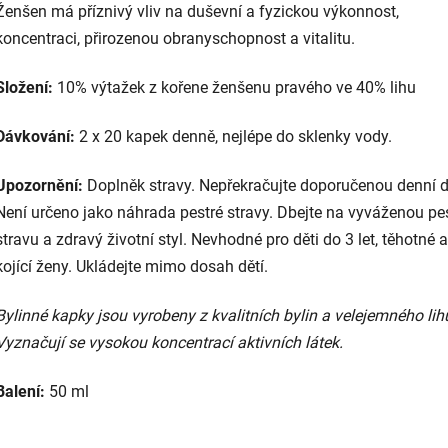
Ženšen má příznivý vliv na duševní a fyzickou výkonnost
,
koncentraci, přirozenou obranyschopnost a vitalitu.
Složení:
10% výtažek z kořene ženšenu pravého ve 40% lihu
Dávkování:
2 x 20 kapek denně, nejlépe do sklenky vody.
Upozornění:
Doplněk stravy. Nepřekračujte doporučenou denní 
Není určeno jako náhrada pestré stravy. Dbejte na vyváženou pe
stravu a zdravý životní styl. Nevhodné pro děti do 3 let, těhotné a
kojící ženy. Ukládejte mimo dosah dětí.
Bylinné kapky jsou vyrobeny z kvalitních bylin a velejemného lih
Vyznačují se vysokou koncentrací aktivních látek.
Balení:
50 ml