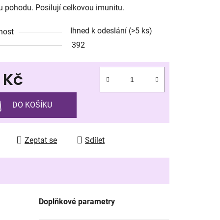
u pohodu. Posilují celkovou imunitu.
Ihned k odeslání
(>5 ks)
nost
392
ek.
9 Kč
 cena:
DO KOŠÍKU
Zeptat se
Sdílet
Doplňkové parametry