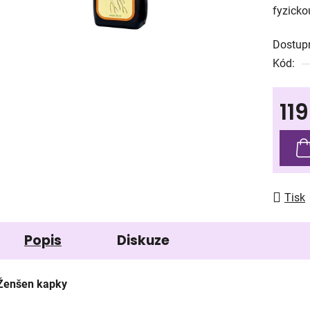
fyzicko
0,0
z
Dostup
5
Kód:
hvězdič
11
Měrná
Tisk
Popis
Diskuze
Ženšen kapky