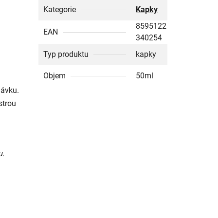
Kategorie
Kapky
8595122
EAN
340254
Typ produktu
kapky
Objem
50ml
dávku.
strou
u.