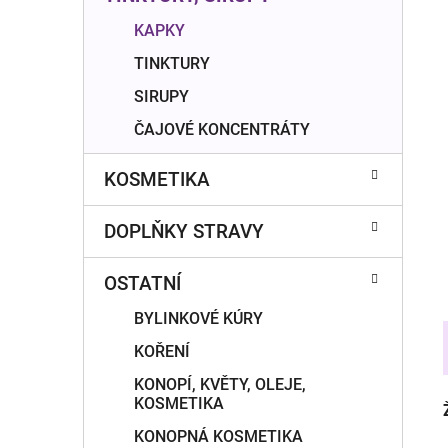
í
p
KAPKY
a
TINKTURY
n
SIRUPY
e
ČAJOVÉ KONCENTRÁTY
l
KOSMETIKA
DOPLŇKY STRAVY
OSTATNÍ
BYLINKOVÉ KÚRY
KOŘENÍ
KONOPÍ, KVĚTY, OLEJE,
KOSMETIKA
KONOPNÁ KOSMETIKA