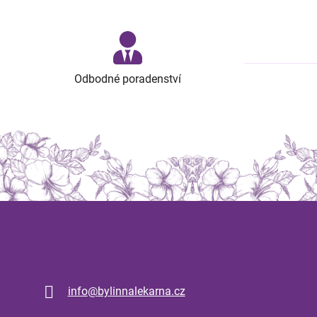
Odbodné poradenství
Kontakt
info
@
bylinnalekarna.cz