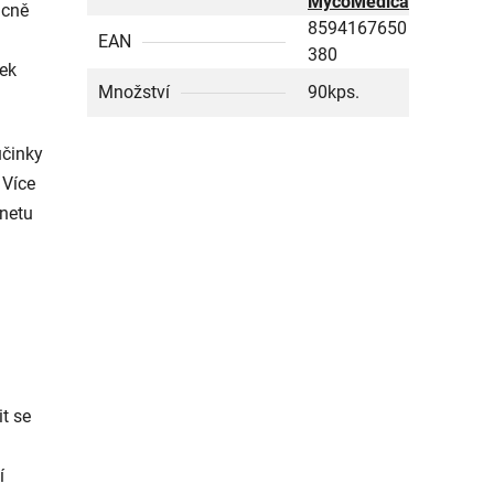
MycoMedica
ácně
8594167650
EAN
380
tek
Množství
90kps.
účinky
 Více
rnetu
t se
í