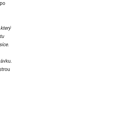
 po
 který
tu
síce.
dávku.
strou