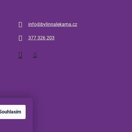
Kontakt
info
@
bylinnalekarna.cz
377 326 203
Souhlasím