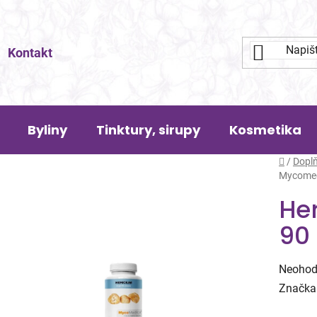
Kontakt
Byliny
Tinktury, sirupy
Kosmetika
Domů
/
Doplň
Mycomedi
He
90 
Průměr
Neohod
hodnoc
Značka
produk