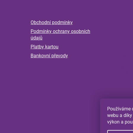
á
Informace
Magaz
p
a
Byliny 
Obchodní podmínky
t
nervov
Podmínky ochrany osobních
í
Příběh
údajů
pokrač
Platby kartou
kontro
měsící
Bankovní převody
Klíšťat
Jak se
přiroz
Používáme c
webu a díky
výkon a pou