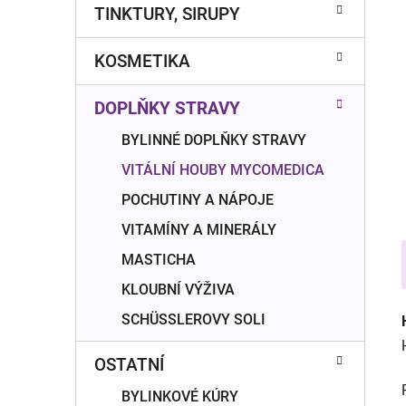
n
TINKTURY, SIRUPY
í
p
KOSMETIKA
a
n
DOPLŇKY STRAVY
e
l
BYLINNÉ DOPLŇKY STRAVY
VITÁLNÍ HOUBY MYCOMEDICA
POCHUTINY A NÁPOJE
VITAMÍNY A MINERÁLY
MASTICHA
KLOUBNÍ VÝŽIVA
SCHÜSSLEROVY SOLI
OSTATNÍ
BYLINKOVÉ KÚRY