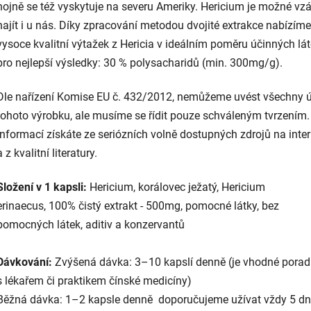
hojně se též vyskytuje na severu Ameriky. Hericium je možné vz
najít i u nás. Díky zpracování metodou dvojité extrakce nabízíme
vysoce kvalitní výtažek z Hericia v ideálním poměru účinných lá
pro nejlepší výsledky: 30 % polysacharidů (min. 300mg/g).
Dle nařízení Komise EU č. 432/2012, nemůžeme uvést všechny 
tohoto výrobku, ale musíme se řídit pouze schváleným tvrzením.
informací získáte ze seriózních volně dostupných zdrojů na inte
a z kvalitní literatury.
Složení v 1 kapsli:
Hericium, korálovec ježatý, Hericium
erinaecus, 100% čistý extrakt - 500mg, pomocné látky, bez
pomocných látek, aditiv a konzervantů
Dávkování:
Zvýšená dávka: 3–10 kapslí denně
(je vhodné poradi
s lékařem či praktikem čínské medicíny)
Běžná dávka: 1–2 kapsle denně doporučujeme užívat vždy 5 dn