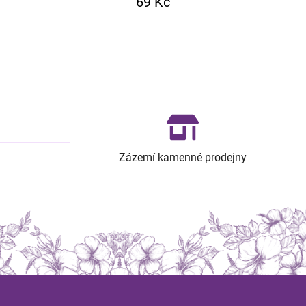
69 Kč
Zázemí kamenné prodejny
Z