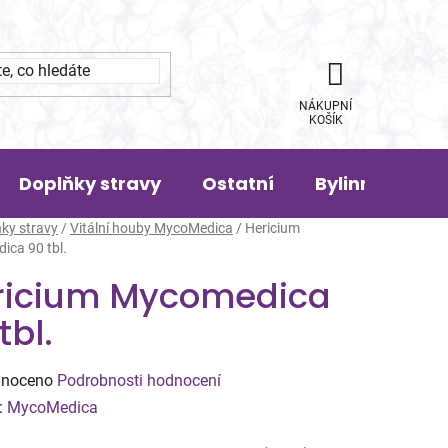
NÁKUPNÍ
KOŠÍK
Doplňky stravy
Ostatní
Bylinná pora
ky stravy
/
Vitální houby MycoMedica
/
Hericium
ca 90 tbl.
ricium Mycomedica
tbl.
né
noceno
Podrobnosti hodnocení
ení
:
MycoMedica
tu