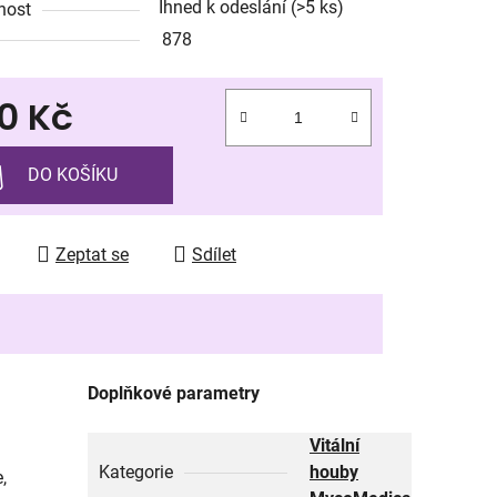
Ihned k odeslání
(>5 ks)
nost
878
0 Kč
ek.
 cena:
DO KOŠÍKU
Zeptat se
Sdílet
Doplňkové parametry
Vitální
Kategorie
houby
,