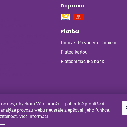
Doprava
ín
na stres a
ou soustavu
Platba
 z bylinné poradny
uje: Co ukázala
Hotově
Převodem
Dobírkou
la po dvou
ch?
Platba kartou
Platební tlačítka bank
a a bylinky v létě:
 chránit
enou cestou
ookies, abychom Vám umožnili pohodlné prohlížení
Shoptet.cz
Comgate.cz
 analýze provozu webu neustále zlepšovali jeho funkce,
žitelnost.
Více informací