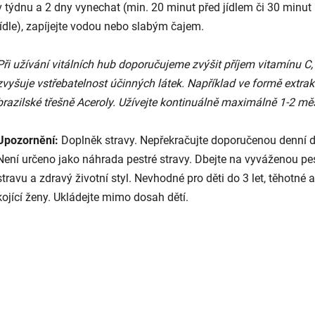
v týdnu a 2 dny vynechat (min. 20 minut před jídlem či 30 minut
jídle), zapíjejte vodou nebo slabým čajem.
Při užívání vitálních hub doporučujeme zvýšit příjem vitamínu C,
zvyšuje vstřebatelnost účinných látek. Například ve formě extrak
brazilské třešně Aceroly. Užívejte kontinuálně maximálně 1-2 mě
Upozornění:
Doplněk stravy. Nepřekračujte doporučenou denní 
Není určeno jako náhrada pestré stravy. Dbejte na vyváženou pe
stravu a zdravý životní styl. Nevhodné pro děti do 3 let, těhotné a
kojící ženy. Ukládejte mimo dosah dětí.