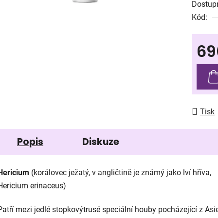
Dostup
je
Kód:
0,0
z
69
5
hvězdič
Měrná
Tisk
Popis
Diskuze
Hericium
(korálovec ježatý, v angličtině je známý jako lví hříva,
Hericium erinaceus)
Patří mezi jedlé stopkovýtrusé speciální houby pocházející z Asie