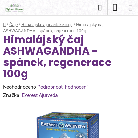
Přejít
Hledat
NÁKUP
na
obsah
KOŠÍK
Domů
/
Čaje
/
Himalájské ajurvédské čaje
/
Himalájský čaj
ASHWAGANDHA - spánek, regenerace 100g
Himalájský čaj
ASHWAGANDHA -
spánek, regenerace
100g
Průměrné
Neohodnoceno
Podrobnosti hodnocení
hodnocení
Značka:
Everest Ajurveda
produktu
je
0,0
z
5