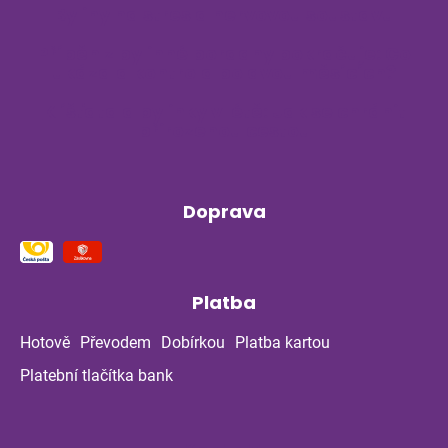
Byliny na stres a nervovou soustavu
Příběh z bylinné poradny pokračuje: Co
ukázala kontrola po dvou měsících?
Klíšťata a bylinky v létě: Jak se chránit
přirozenou cestou
Doprava
Platba
Hotově
Převodem
Dobírkou
Platba kartou
Platební tlačítka bank