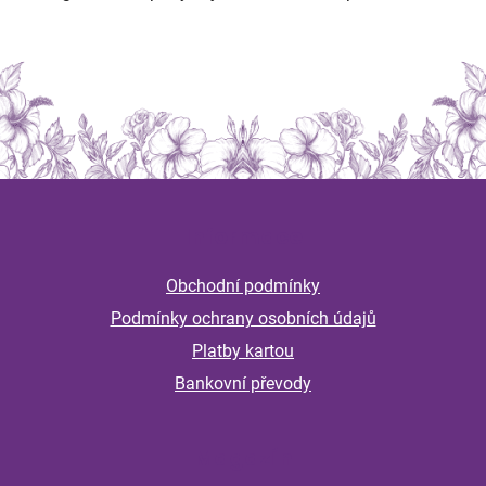
Z
á
Informace
p
a
Obchodní podmínky
t
Podmínky ochrany osobních údajů
í
Platby kartou
Bankovní převody
Magazín