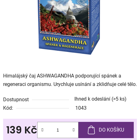
hvězdiček.
Himalájský čaj ASHWAGANDHA podporující spánek a
regeneraci organismu. Urychluje usínání a zklidňuje celé tělo.
Ihned k odeslání
(>5 ks)
Dostupnost
Kód:
1043
139 Kč
DO KOŠÍKU
Měrná cena: