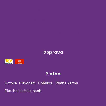
Připravte imunitu na podzim včas: jak
podpořit celou rodinu před návratem do
školy a školky
Byliny na stres a nervovou soustavu
Příběh z bylinné poradny pokračuje: Co
ukázala kontrola po dvou měsících?
Doprava
Platba
Hotově
Převodem
Dobírkou
Platba kartou
Platební tlačítka bank