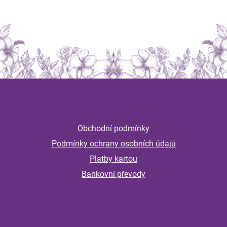
Z
á
Informace
p
a
Obchodní podmínky
t
Podmínky ochrany osobních údajů
í
Platby kartou
Bankovní převody
Magazín