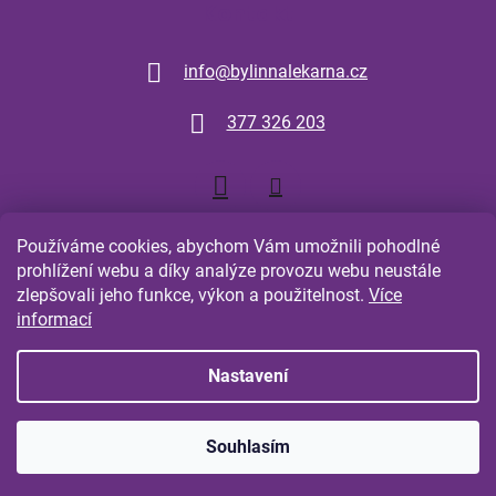
Kontakt
info
@
bylinnalekarna.cz
377 326 203
Používáme cookies, abychom Vám umožnili pohodlné
prohlížení webu a díky analýze provozu webu neustále
zlepšovali jeho funkce, výkon a použitelnost.
Více
Shoptet.cz
Comgate.cz
informací
Nastavení
Vytvořil Shoptet
Souhlasím
Copyright 2026
Bylinná Lékarna Plzeň
. Všechna práva
vyhrazena.
Upravit nastavení cookies