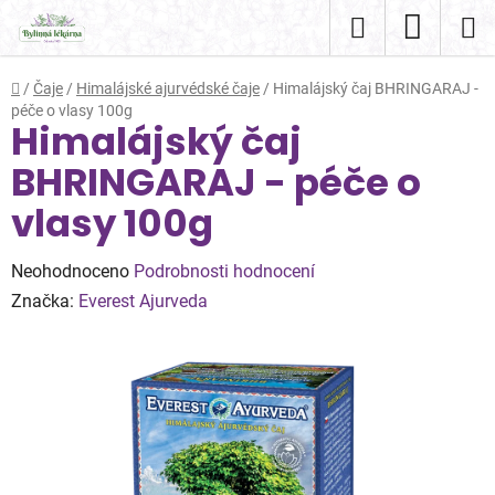
Přejít
Hledat
NÁKUP
na
obsah
KOŠÍK
Domů
/
Čaje
/
Himalájské ajurvédské čaje
/
Himalájský čaj BHRINGARAJ -
péče o vlasy 100g
Himalájský čaj
BHRINGARAJ - péče o
vlasy 100g
Průměrné
Neohodnoceno
Podrobnosti hodnocení
hodnocení
Značka:
Everest Ajurveda
produktu
je
0,0
z
5
hvězdiček.