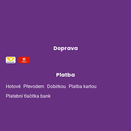
Příběh z bylinné poradny pokračuje: Co
ukázala kontrola po dvou měsících?
Klíšťata a bylinky v létě: Jak se chránit
přirozenou cestou
Doprava
Platba
Hotově
Převodem
Dobírkou
Platba kartou
Platební tlačítka bank
Kontakt