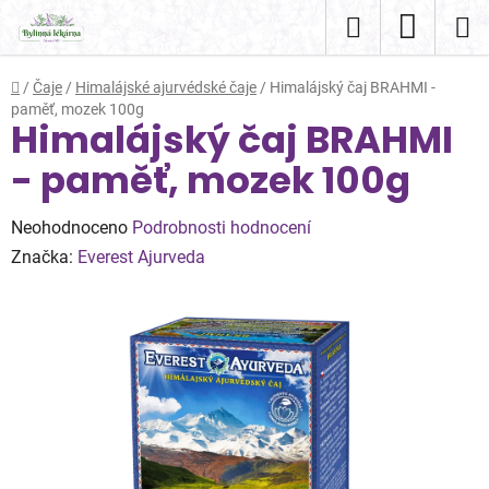
Přejít
Hledat
NÁKUP
na
obsah
KOŠÍK
Domů
/
Čaje
/
Himalájské ajurvédské čaje
/
Himalájský čaj BRAHMI -
paměť, mozek 100g
Himalájský čaj BRAHMI
- paměť, mozek 100g
Průměrné
Neohodnoceno
Podrobnosti hodnocení
hodnocení
Značka:
Everest Ajurveda
produktu
je
0,0
z
5
hvězdiček.