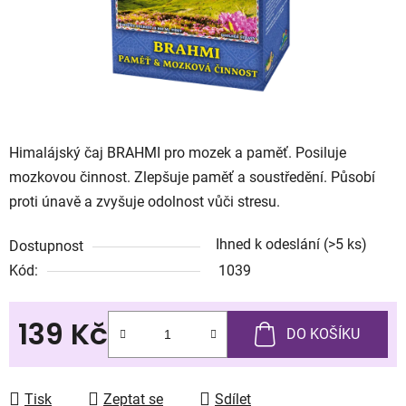
Himalájský čaj BRAHMI pro mozek a paměť. Posiluje
mozkovou činnost. Zlepšuje paměť a soustředění. Působí
proti únavě a zvyšuje odolnost vůči stresu.
Ihned k odeslání
(>5 ks)
Dostupnost
Kód:
1039
139 Kč
DO KOŠÍKU
Měrná cena:
Tisk
Zeptat se
Sdílet