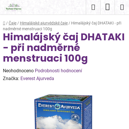
Přejít
Hledat
NÁKUP
na
obsah
KOŠÍK
Domů
/
Čaje
/
Himalájské ajurvédské čaje
/
Himalájský čaj DHATAKI - při
nadměrné menstruaci 100g
Himalájský čaj DHATAKI
- při nadměrné
menstruaci 100g
Průměrné
Neohodnoceno
Podrobnosti hodnocení
hodnocení
Značka:
Everest Ajurveda
produktu
je
0,0
z
5
hvězdiček.