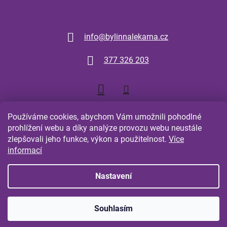
Kontakt
info
@
bylinnalekarna.cz
377 326 203
Používáme cookies, abychom Vám umožnili pohodlné
prohlížení webu a díky analýze provozu webu neustále
zlepšovali jeho funkce, výkon a použitelnost.
Více
Shoptet.cz
Comgate.cz
informací
Nastavení
Vytvořil Shoptet
Souhlasím
Copyright 2026
Bylinná Lékarna Plzeň
. Všechna práva
vyhrazena.
Upravit nastavení cookies