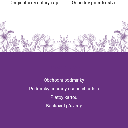
Originální receptury čajů
Odbodné poradenství
Z
á
Informace
p
a
Obchodní podmínky
t
Podmínky ochrany osobních údajů
í
Platby kartou
Bankovní převody
Magazín