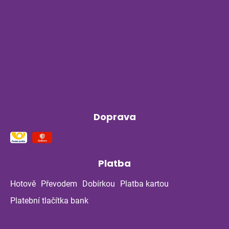
Byliny na stres a nervovou soustavu
Příběh z bylinné poradny pokračuje: Co
ukázala kontrola po dvou měsících?
Klíšťata a bylinky v létě: Jak se chránit
přirozenou cestou
Doprava
Platba
Hotově
Převodem
Dobírkou
Platba kartou
Platební tlačítka bank