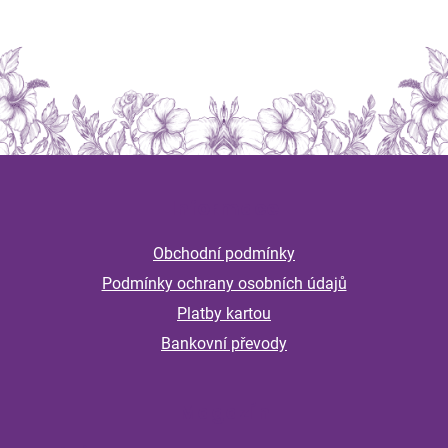
Z
á
Informace
p
a
Obchodní podmínky
t
Podmínky ochrany osobních údajů
í
Platby kartou
Bankovní převody
Magazín