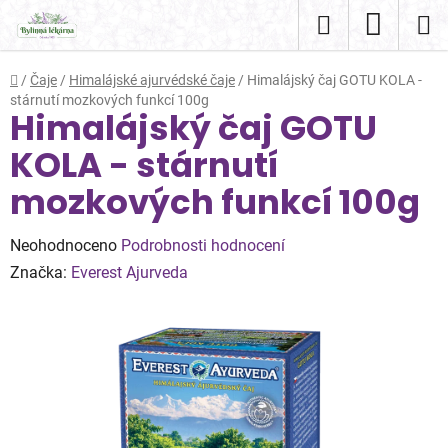
Přejít
Hledat
NÁKUP
na
obsah
KOŠÍK
Domů
/
Čaje
/
Himalájské ajurvédské čaje
/
Himalájský čaj GOTU KOLA -
stárnutí mozkových funkcí 100g
Himalájský čaj GOTU
KOLA - stárnutí
mozkových funkcí 100g
Průměrné
Neohodnoceno
Podrobnosti hodnocení
hodnocení
Značka:
Everest Ajurveda
produktu
je
0,0
z
5
hvězdiček.