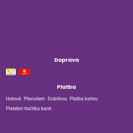
Byliny na stres a nervovou soustavu
Příběh z bylinné poradny pokračuje: Co
ukázala kontrola po dvou měsících?
Klíšťata a bylinky v létě: Jak se chránit
přirozenou cestou
Doprava
Platba
Hotově
Převodem
Dobírkou
Platba kartou
Platební tlačítka bank
Kontakt