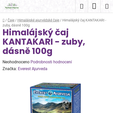
Přejít
Hledat
NÁKUP
na
obsah
KOŠÍK
Domů
/
Čaje
/
Himalájské ajurvédské čaje
/
Himalájský čaj KANTAKARI -
zuby, dásně 100g
Himalájský čaj
KANTAKARI - zuby,
dásně 100g
Průměrné
Neohodnoceno
Podrobnosti hodnocení
hodnocení
Značka:
Everest Ajurveda
produktu
je
0,0
z
5
hvězdiček.