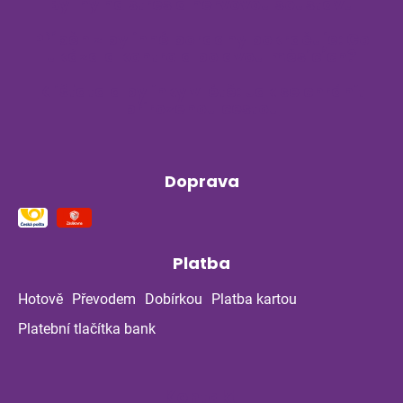
Byliny na stres a nervovou soustavu
Příběh z bylinné poradny pokračuje: Co
ukázala kontrola po dvou měsících?
Klíšťata a bylinky v létě: Jak se chránit
přirozenou cestou
Doprava
Platba
Hotově
Převodem
Dobírkou
Platba kartou
Platební tlačítka bank
Kontakt