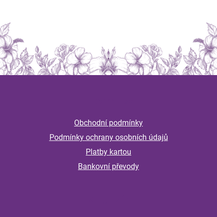
Z
á
Informace
p
a
Obchodní podmínky
t
Podmínky ochrany osobních údajů
í
Platby kartou
Bankovní převody
Magazín