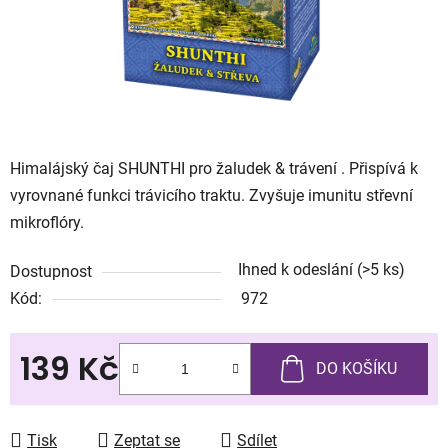
Himalájský čaj SHUNTHI pro žaludek & trávení . Přispívá k
vyrovnané funkci trávicího traktu. Zvyšuje imunitu střevní
mikroflóry.
Ihned k odeslání
(>5 ks)
Dostupnost
Kód:
972
139 Kč
DO KOŠÍKU
Měrná cena:
Tisk
Zeptat se
Sdílet