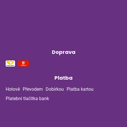
školy a školky
Byliny na stres a nervovou soustavu
Příběh z bylinné poradny pokračuje: Co
ukázala kontrola po dvou měsících?
Doprava
Platba
Hotově
Převodem
Dobírkou
Platba kartou
Platební tlačítka bank
Kontakt