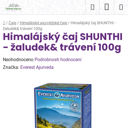
Přejít
Hledat
NÁKUP
na
obsah
KOŠÍK
Domů
/
Čaje
/
Himalájské ajurvédské čaje
/
Himalájský čaj SHUNTHI -
žaludek& trávení 100g
Himalájský čaj SHUNTHI
- žaludek& trávení 100g
Průměrné
Neohodnoceno
Podrobnosti hodnocení
hodnocení
Značka:
Everest Ajurveda
produktu
je
0,0
z
5
hvězdiček.