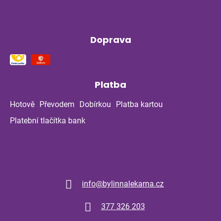
Doprava
Platba
Hotově
Převodem
Dobírkou
Platba kartou
Platební tlačítka bank
Kontakt
info
@
bylinnalekarna.cz
377 326 203