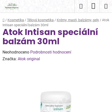
Přejít
Hledat
NÁKUP
na
obsah
KOŠÍK
Domů
/
Kosmetika
/
Tělová kosmetika
/
Krémy, masti, balzámy, gely
/
Atok
Intisan speciální balzám 30ml
Atok Intisan speciální
balzám 30ml
Průměrné
Neohodnoceno
Podrobnosti hodnocení
hodnocení
Značka:
Atok original
produktu
je
0,0
z
5
hvězdiček.