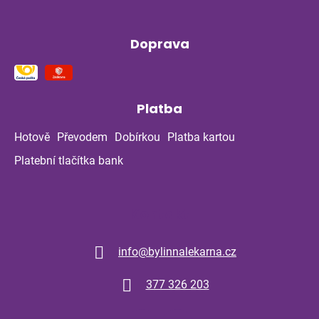
Doprava
Platba
Hotově
Převodem
Dobírkou
Platba kartou
Platební tlačítka bank
Kontakt
info
@
bylinnalekarna.cz
377 326 203