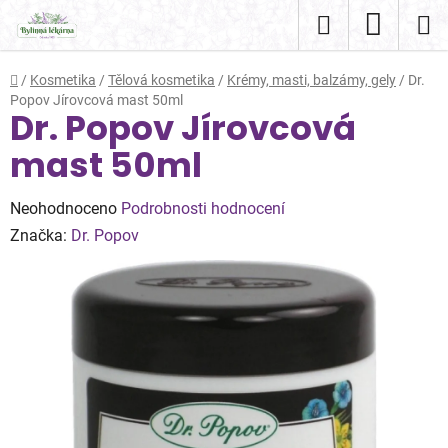
Přejít
Hledat
NÁKUP
na
obsah
KOŠÍK
Domů
/
Kosmetika
/
Tělová kosmetika
/
Krémy, masti, balzámy, gely
/
Dr.
Popov Jírovcová mast 50ml
Dr. Popov Jírovcová
mast 50ml
Průměrné
Neohodnoceno
Podrobnosti hodnocení
hodnocení
Značka:
Dr. Popov
produktu
je
0,0
z
5
hvězdiček.