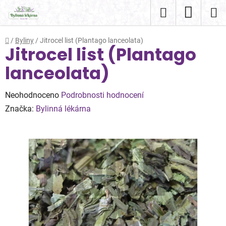
Přejít
Hledat
NÁKUP
na
obsah
KOŠÍK
Domů
/
Byliny
/
Jitrocel list (Plantago lanceolata)
Jitrocel list (Plantago
lanceolata)
Průměrné
Neohodnoceno
Podrobnosti hodnocení
hodnocení
Značka:
Bylinná lékárna
produktu
je
0,0
z
5
hvězdiček.