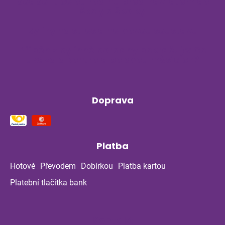
podpořit celou rodinu před návratem do
školy a školky
Byliny na stres a nervovou soustavu
Příběh z bylinné poradny pokračuje: Co
ukázala kontrola po dvou měsících?
Doprava
Platba
Hotově
Převodem
Dobírkou
Platba kartou
Platební tlačítka bank
Kontakt