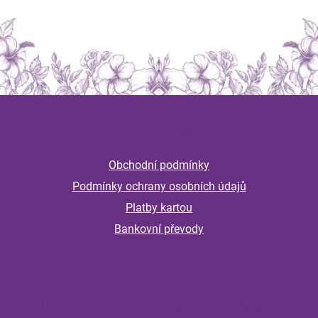
Z
á
Informace
p
a
Obchodní podmínky
t
Podmínky ochrany osobních údajů
í
Platby kartou
Bankovní převody
Magazín
Připravte imunitu na podzim včas: jak