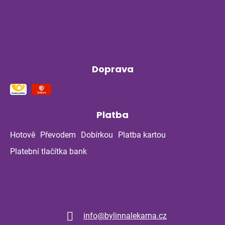
Klíšťata a bylinky v létě: Jak se chránit
přirozenou cestou
Doprava
Platba
Hotově
Převodem
Dobírkou
Platba kartou
Platební tlačítka bank
Kontakt
info
@
bylinnalekarna.cz