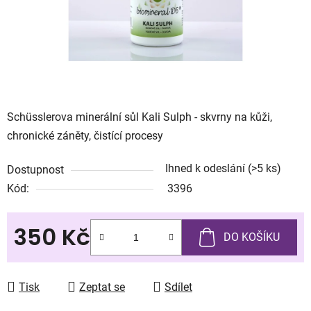
Schüsslerova minerální sůl Kali Sulph - skvrny na kůži,
chronické záněty, čistící procesy
Ihned k odeslání
(>5 ks)
Dostupnost
Kód:
3396
350 Kč
DO KOŠÍKU
Měrná cena:
Tisk
Zeptat se
Sdílet