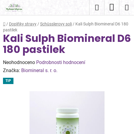
Přejít
Hledat
NÁKUP
na
obsah
KOŠÍK
Domů
/
Doplňky stravy
/
Schüsslerovy soli
/
Kali Sulph Biomineral D6 180
pastilek
Kali Sulph Biomineral D6
180 pastilek
Průměrné
Neohodnoceno
Podrobnosti hodnocení
hodnocení
Značka:
Biomineral s. r. o.
produktu
TIP
je
0,0
z
5
hvězdiček.