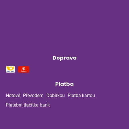
podpořit celou rodinu před návratem do
školy a školky
Byliny na stres a nervovou soustavu
Příběh z bylinné poradny pokračuje: Co
ukázala kontrola po dvou měsících?
Doprava
Platba
Hotově
Převodem
Dobírkou
Platba kartou
Platební tlačítka bank
Kontakt