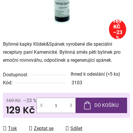
169
KČ
–23
%
Bylinné kapky Klídek&Spánek vyrobené dle speciální
receptury paní Kamenické. Bylinná směs pěti bylinek pro
emoční rovnováhu, odpočinek a regenerující spánek.
Ihned k odeslání
(>5 ks)
Dostupnost
Kód:
3103
169 Kč
–23 %
DO KOŠÍKU
129 Kč
Měrná cena:
Tisk
Zeptat se
Sdílet