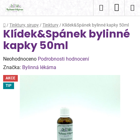
Přejít
Hledat
NÁKUP
na
obsah
KOŠÍK
Domů
/
Tinktury, sirupy
/
Tinktury
/
Klídek&Spánek bylinné kapky 50ml
Klídek&Spánek bylinné
kapky 50ml
Průměrné
Neohodnoceno
Podrobnosti hodnocení
hodnocení
Značka:
Bylinná lékárna
produktu
AKCE
je
TIP
0,0
z
5
hvězdiček.