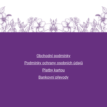
Z
á
Informace
p
a
Obchodní podmínky
t
Podmínky ochrany osobních údajů
í
Platby kartou
Bankovní převody
Magazín
Připravte imunitu na podzim včas: jak