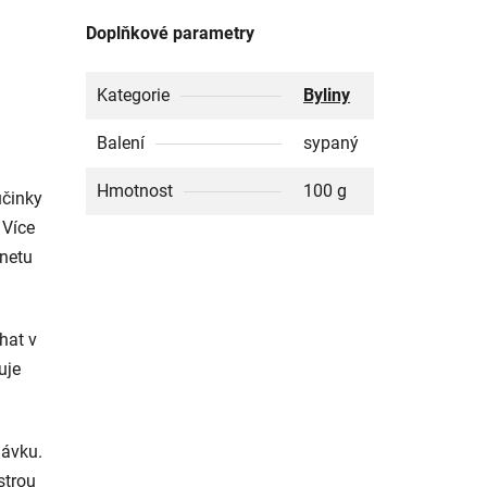
Doplňkové parametry
Kategorie
Byliny
Balení
sypaný
Hmotnost
100 g
účinky
 Více
rnetu
hat v
uje
dávku.
strou