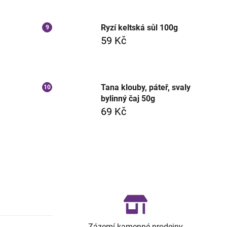
Ryzí keltská sůl 100g
59 Kč
Tana klouby, páteř, svaly
bylinný čaj 50g
69 Kč
Zázemí kamenné prodejny