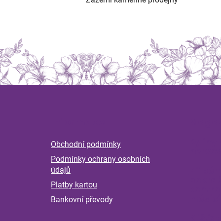
Z
á
Informace
Magaz
p
a
Byliny 
Obchodní podmínky
t
nervov
Podmínky ochrany osobních
í
Příběh
údajů
pokrač
Platby kartou
kontro
měsící
Bankovní převody
Klíšťat