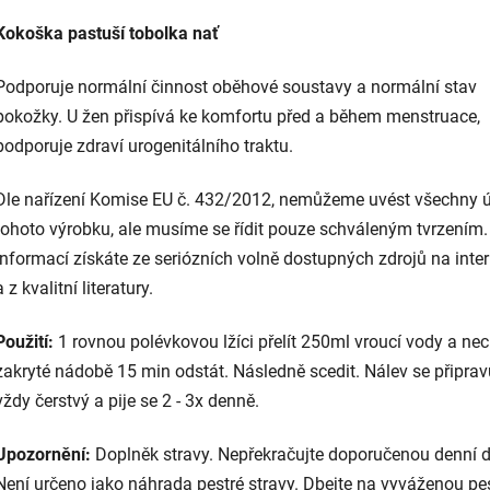
Kokoška pastuší tobolka nať
Podporuje normální činnost oběhové soustavy a normální stav
pokožky. U žen přispívá ke komfortu před a během menstruace,
podporuje zdraví urogenitálního traktu.
Dle nařízení Komise EU č. 432/2012, nemůžeme uvést všechny 
tohoto výrobku, ale musíme se řídit pouze schváleným tvrzením.
informací získáte ze seriózních volně dostupných zdrojů na inte
a z kvalitní literatury.
Použití:
1 rovnou polévkovou lžíci přelít 250ml vroucí vody a nec
zakryté nádobě 15 min odstát. Následně scedit. Nálev se připrav
vždy čerstvý a pije se 2 - 3x denně.
Upozornění:
Doplněk stravy. Nepřekračujte doporučenou denní 
Není určeno jako náhrada pestré stravy. Dbejte na vyváženou pe