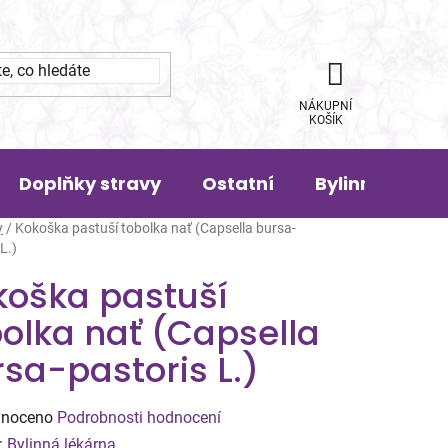
NÁKUPNÍ
KOŠÍK
Doplňky stravy
Ostatní
Bylinná pora
y
/
Kokoška pastuší tobolka nať (Capsella bursa-
L.)
koška pastuší
olka nať (Capsella
sa-pastoris L.)
né
noceno
Podrobnosti hodnocení
ení
:
Bylinná lékárna