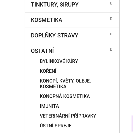
n
TINKTURY, SIRUPY
í
p
KOSMETIKA
a
n
DOPLŇKY STRAVY
e
l
OSTATNÍ
BYLINKOVÉ KÚRY
KOŘENÍ
KONOPÍ, KVĚTY, OLEJE,
KOSMETIKA
KONOPNÁ KOSMETIKA
IMUNITA
VETERINÁRNÍ PŘÍPRAVKY
ÚSTNÍ SPREJE