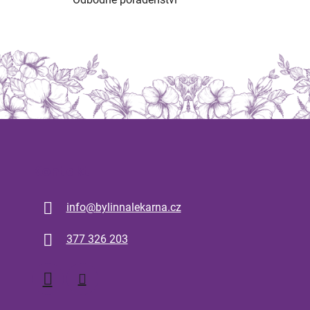
Kontakt
info
@
bylinnalekarna.cz
377 326 203