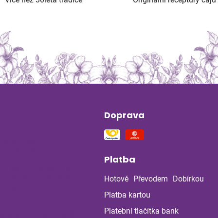
Doprava
ín
na stres a
ou soustavu
Platba
 z bylinné poradny
uje: Co ukázala
Hotově
Převodem
Dobírkou
la po dvou
ch?
Platba kartou
Platební tlačítka bank
a a bylinky v létě: