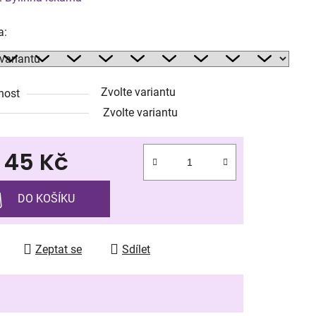
tu
a:
Zvolte variantu
nost
ek.
Zvolte variantu
d
45 Kč
 cena:
DO KOŠÍKU
Zeptat se
Sdílet