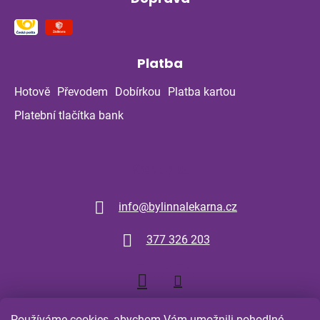
Platba
Hotově
Převodem
Dobírkou
Platba kartou
Platební tlačítka bank
Kontakt
info
@
bylinnalekarna.cz
377 326 203
Používáme cookies, abychom Vám umožnili pohodlné