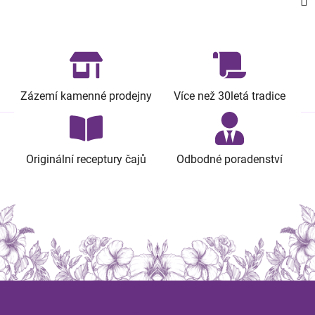
Zázemí kamenné prodejny
Více než 30letá tradice
Originální receptury čajů
Odbodné poradenství
Z
á