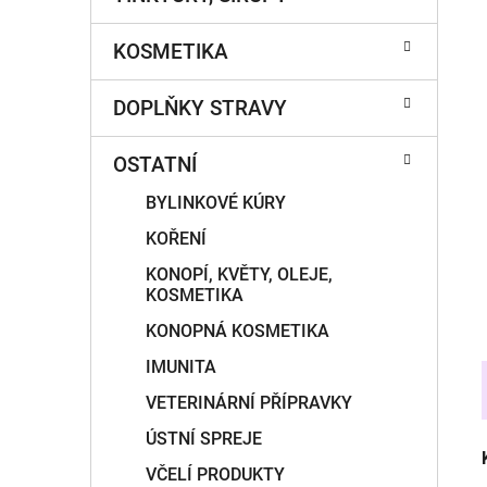
í
p
KOSMETIKA
a
n
DOPLŇKY STRAVY
e
l
OSTATNÍ
BYLINKOVÉ KÚRY
KOŘENÍ
KONOPÍ, KVĚTY, OLEJE,
KOSMETIKA
KONOPNÁ KOSMETIKA
IMUNITA
VETERINÁRNÍ PŘÍPRAVKY
ÚSTNÍ SPREJE
VČELÍ PRODUKTY