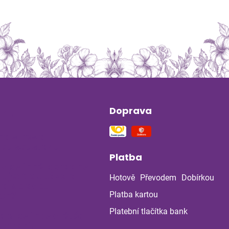
Doprava
ín
na stres a
ou soustavu
Platba
 z bylinné poradny
uje: Co ukázala
Hotově
Převodem
Dobírkou
la po dvou
ch?
Platba kartou
Platební tlačítka bank
a a bylinky v létě:
 chránit