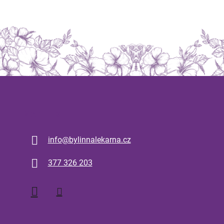
Kontakt
info
@
bylinnalekarna.cz
377 326 203