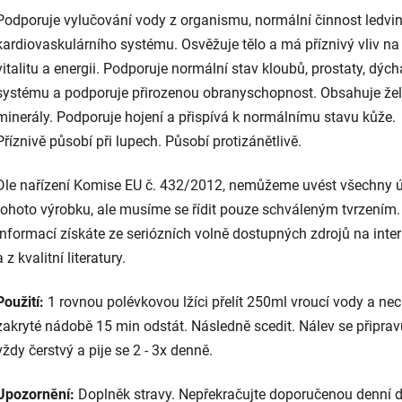
Podporuje vylučování vody z organismu, normální činnost ledvin
kardiovaskulárního systému. Osvěžuje tělo a má příznivý vliv na
vitalitu a energii. Podporuje normální stav kloubů, prostaty, dýc
systému a podporuje přirozenou obranyschopnost. Obsahuje že
minerály. Podporuje hojení a přispívá k normálnímu stavu kůže.
Příznivě působí při lupech. Působí protizánětlivě.
Dle nařízení Komise EU č. 432/2012, nemůžeme uvést všechny 
tohoto výrobku, ale musíme se řídit pouze schváleným tvrzením.
informací získáte ze seriózních volně dostupných zdrojů na inte
a z kvalitní literatury.
Použití:
1 rovnou polévkovou lžíci přelít 250ml vroucí vody a nec
zakryté nádobě 15 min odstát. Následně scedit. Nálev se připrav
vždy čerstvý a pije se 2 - 3x denně.
Upozornění:
Doplněk stravy. Nepřekračujte doporučenou denní 