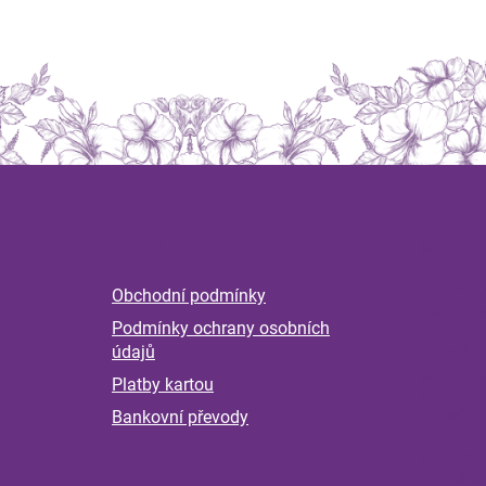
Z
á
Informace
Magaz
p
a
Byliny 
Obchodní podmínky
t
nervov
Podmínky ochrany osobních
í
Příběh
údajů
pokrač
Platby kartou
kontro
měsící
Bankovní převody
Klíšťat
Jak se