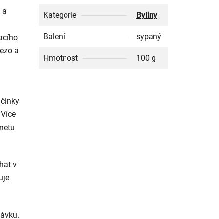
 a
Kategorie
Byliny
Balení
sypaný
hacího
lezo a
Hmotnost
100 g
účinky
 Více
rnetu
hat v
uje
dávku.