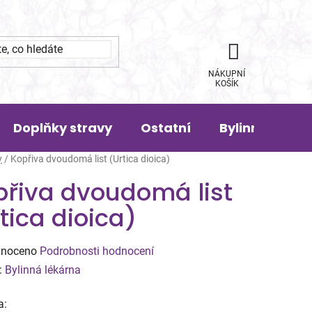
NÁKUPNÍ
KOŠÍK
Doplňky stravy
Ostatní
Bylinná pora
y
/
Kopřiva dvoudomá list (Urtica dioica)
přiva dvoudomá list
tica dioica)
né
noceno
Podrobnosti hodnocení
ení
:
Bylinná lékárna
tu
a: