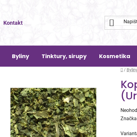
Kontakt
Byliny
Tinktury, sirupy
Kosmetika
Domů
/
Bylin
Ko
(Ur
Průměr
Neohod
hodnoc
Značka
produk
Variant
je