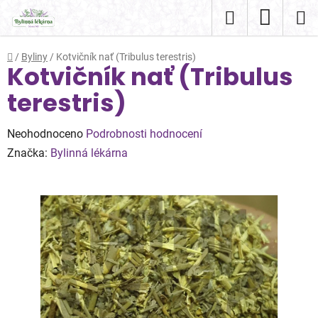
Přejít
Hledat
NÁKUP
na
obsah
KOŠÍK
Domů
/
Byliny
/
Kotvičník nať (Tribulus terestris)
Kotvičník nať (Tribulus
terestris)
Průměrné
Neohodnoceno
Podrobnosti hodnocení
hodnocení
Značka:
Bylinná lékárna
produktu
je
0,0
z
5
hvězdiček.