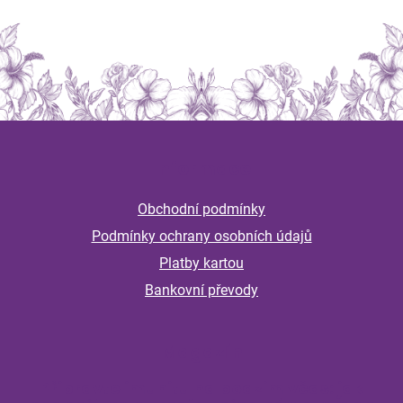
Z
á
Informace
p
a
Obchodní podmínky
t
Podmínky ochrany osobních údajů
í
Platby kartou
Bankovní převody
Magazín
Připravte imunitu na podzim včas: jak