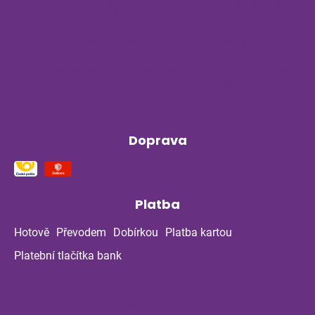
podpořit celou rodinu před návratem do
školy a školky
Byliny na stres a nervovou soustavu
Příběh z bylinné poradny pokračuje: Co
ukázala kontrola po dvou měsících?
Doprava
Platba
Hotově
Převodem
Dobírkou
Platba kartou
Platební tlačítka bank
Kontakt