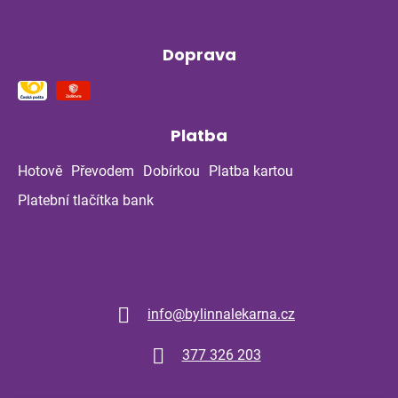
Doprava
Platba
Hotově
Převodem
Dobírkou
Platba kartou
Platební tlačítka bank
Kontakt
info
@
bylinnalekarna.cz
377 326 203