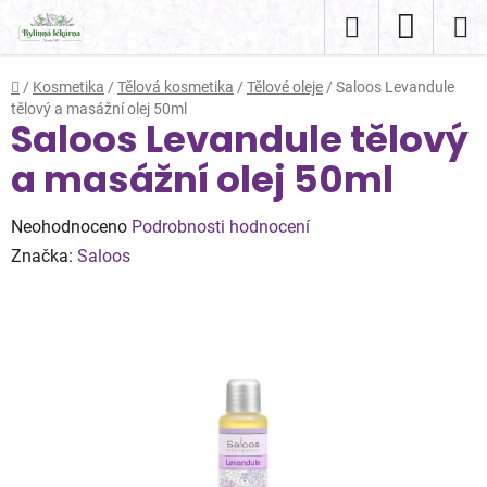
Přejít
Hledat
NÁKUP
na
obsah
KOŠÍK
Domů
/
Kosmetika
/
Tělová kosmetika
/
Tělové oleje
/
Saloos Levandule
tělový a masážní olej 50ml
Saloos Levandule tělový
a masážní olej 50ml
Průměrné
Neohodnoceno
Podrobnosti hodnocení
hodnocení
Značka:
Saloos
produktu
je
0,0
z
5
hvězdiček.