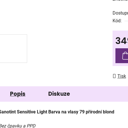
produk
Dostup
je
Kód:
0,0
z
34
5
hvězdič
Měrná
Tisk
Popis
Diskuze
Sanotint Sensitive Light Barva na vlasy 79 přírodní blond
Bez čpavku a PPD