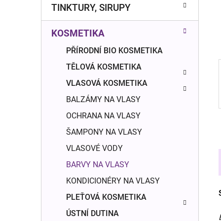
n
TINKTURY, SIRUPY
í
p
KOSMETIKA
a
n
PŘÍRODNÍ BIO KOSMETIKA
e
TĚLOVÁ KOSMETIKA
l
VLASOVÁ KOSMETIKA
BALZÁMY NA VLASY
OCHRANA NA VLASY
ŠAMPONY NA VLASY
VLASOVÉ VODY
BARVY NA VLASY
KONDICIONÉRY NA VLASY
PLEŤOVÁ KOSMETIKA
ÚSTNÍ DUTINA