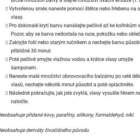
určité množství barvy a stejné množství fixační emulze (1:1
Vytvořenou směs naneste pomocí štětce nebo hřebenu na 
vlasy.
Pro dokonalé krytí barvu nanášejte pečlivě až ke kořínkům v
Pozor, aby se barva nedostala na ruce, pokožku nebo obleč
Zakryjte folií nebo starým ručníkem a nechejte barvu působi
přibližně 30 minut.
Poté pečlivě smyjte vlažnou vodou a krátce vlasy umyjte
šamponem.
Naneste malé množství obnovovacího balzámu po celé dél
vlasů, nechejte několik minut působit a poté opláchněte.
Následně pokračujte, jak jste zvyklá, vlasy vysušte fénem n
natočte.
Neobsahuje přidané kovy, parafíny, silikony, formaldehyd, nikl.
Neobsahuje deriváty živočišného původu