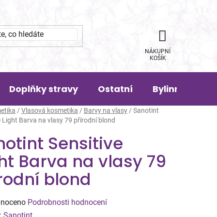
NÁKUPNÍ
KOŠÍK
Doplňky stravy
Ostatní
Bylinná pora
etika
/
Vlasová kosmetika
/
Barvy na vlasy
/
Sanotint
e Light Barva na vlasy 79 přírodní blond
otint Sensitive
ht Barva na vlasy 79
rodní blond
né
noceno
Podrobnosti hodnocení
ení
:
Sanotint