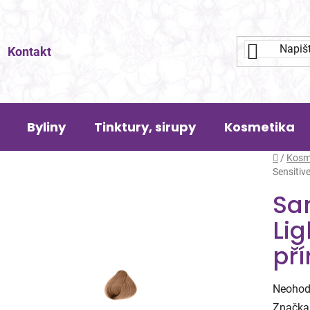
Kontakt
Byliny
Tinktury, sirupy
Kosmetika
Domů
/
Kosm
Sensitiv
San
Lig
pří
Průměr
Neohod
hodnoc
Značka