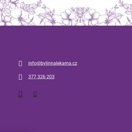
Kontakt
info
@
bylinnalekarna.cz
377 326 203