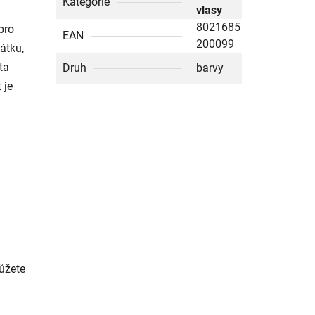
Kategorie
vlasy
8021685
pro
EAN
200099
átku,
ta
Druh
barvy
 je
můžete