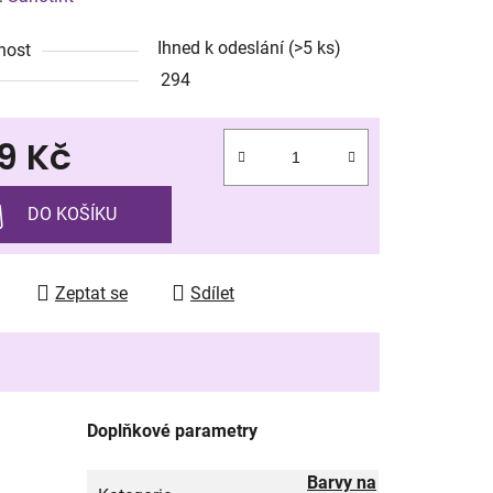
tu
Ihned k odeslání
(>5 ks)
nost
294
9 Kč
ek.
 cena:
DO KOŠÍKU
Zeptat se
Sdílet
Doplňkové parametry
Barvy na