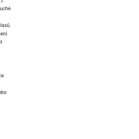
).
suché
lasů.
ení.
t
ce
ebo