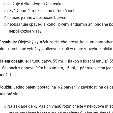
snižuje riziko alergických reakcí
skvělý poměr mezi cenou a funkčností
úžasně jemné a bezpečné barvení
neobsahuje čpavek, alkohol, p-fenylendiamin ani přidané k
nepoškozuje vlasy
Obsahuje:
Olejovitý výtažek ze zlatého prosa, kalcium-pantothe
biotin, rostlinné výtažky z olivovníku, břízy a hroznového zrníčka
Balení obsahuje:
1 tubu barvy, 55 ml, 1 flakon s fixační emulzí, 5
1 flakonek s obnovujícím balzámem, 15 ml, 1 pár rukavic na jed
použití
Použití:
Jedno balení postačí na 1-2 barvení v závislosti na délc
hustotě vlasů.
Na základě délky Vašich vlasů rozmíchejte v nekovové mis