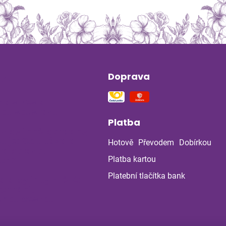
Doprava
ín
na stres a
ou soustavu
Platba
 z bylinné poradny
uje: Co ukázala
Hotově
Převodem
Dobírkou
la po dvou
ch?
Platba kartou
Platební tlačítka bank
a a bylinky v létě:
 chránit
enou cestou