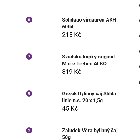
Solidago virgaurea AKH
60tbl
215 Kč
Švédské kapky original
Marie Treben ALKO
819 Kč
Grešík Bylinný čaj Štíhlá
linie n.s. 20 x 1,5g
45 Kč
Žaludek Věra bylinný čaj
50g