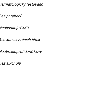
Dermatologicky testováno
Bez parabenů
Neobsahuje GMO
Bez konzervačních látek
Neobsahuje přidané kovy
Bez alkoholu