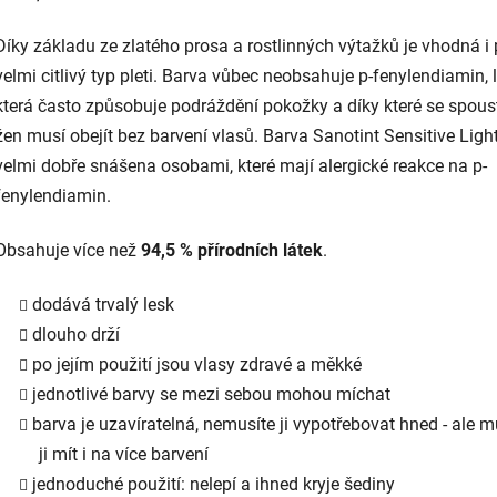
Díky základu ze zlatého prosa a rostlinných výtažků je vhodná i 
velmi citlivý typ pleti. Barva vůbec neobsahuje p-fenylendiamin, l
která často způsobuje podráždění pokožky a díky které se spous
žen musí obejít bez barvení vlasů. Barva Sanotint Sensitive Light
velmi dobře snášena osobami, které mají alergické reakce na p-
fenylendiamin.
Obsahuje více než
94,5 % přírodních látek
.
dodává trvalý lesk
dlouho drží
po jejím použití jsou vlasy zdravé a měkké
jednotlivé barvy se mezi sebou mohou míchat
barva je uzavíratelná, nemusíte ji vypotřebovat hned - ale 
ji mít i na více barvení
jednoduché použití: nelepí a ihned kryje šediny