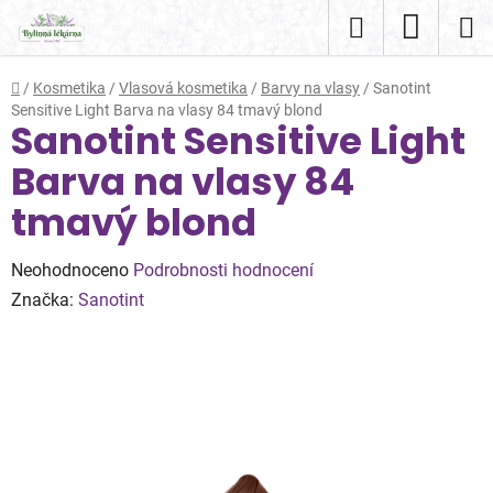
Přejít
Hledat
NÁKUP
na
obsah
KOŠÍK
Domů
/
Kosmetika
/
Vlasová kosmetika
/
Barvy na vlasy
/
Sanotint
Sensitive Light Barva na vlasy 84 tmavý blond
Sanotint Sensitive Light
Barva na vlasy 84
tmavý blond
Průměrné
Neohodnoceno
Podrobnosti hodnocení
hodnocení
Značka:
Sanotint
produktu
je
0,0
z
5
hvězdiček.