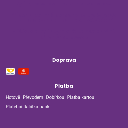
Byliny na stres a nervovou soustavu
Příběh z bylinné poradny pokračuje: Co
ukázala kontrola po dvou měsících?
Klíšťata a bylinky v létě: Jak se chránit
přirozenou cestou
Doprava
Platba
Hotově
Převodem
Dobírkou
Platba kartou
Platební tlačítka bank