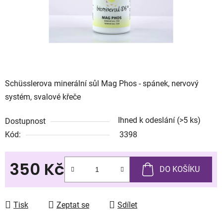
Schüsslerova minerální sůl Mag Phos - spánek, nervový
systém, svalové křeče
Ihned k odeslání
(>5 ks)
Dostupnost
Kód:
3398
350 Kč
DO KOŠÍKU
Měrná cena:
Tisk
Zeptat se
Sdílet