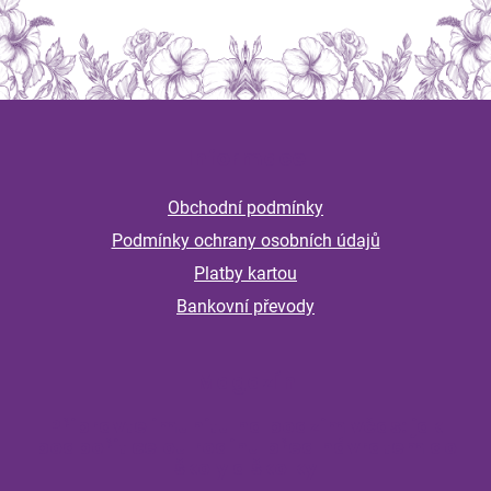
Z
á
Informace
p
a
Obchodní podmínky
t
Podmínky ochrany osobních údajů
í
Platby kartou
Bankovní převody
Magazín
Připravte imunitu na podzim včas: jak
podpořit celou rodinu před návratem do
školy a školky