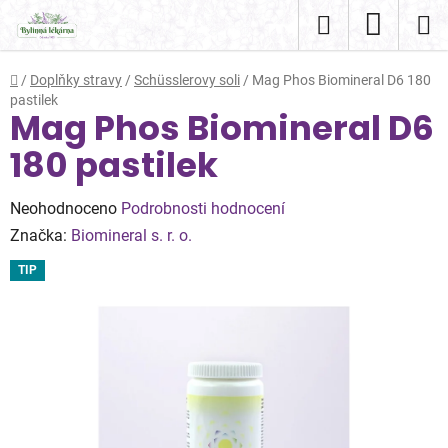
Přejít
Hledat
NÁKUP
na
obsah
KOŠÍK
Domů
/
Doplňky stravy
/
Schüsslerovy soli
/
Mag Phos Biomineral D6 180
pastilek
Mag Phos Biomineral D6
180 pastilek
Průměrné
Neohodnoceno
Podrobnosti hodnocení
hodnocení
Značka:
Biomineral s. r. o.
produktu
TIP
je
0,0
z
5
hvězdiček.