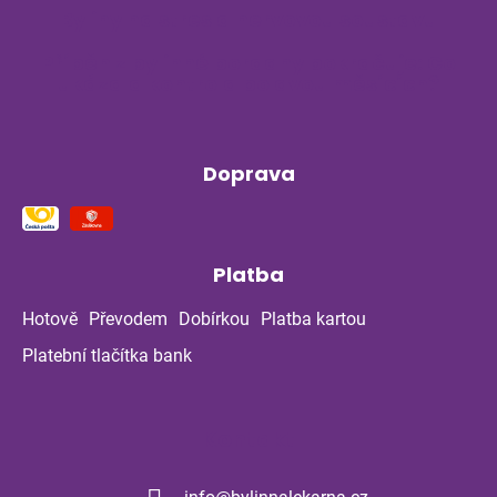
Byliny na stres a nervovou soustavu
Příběh z bylinné poradny pokračuje: Co
ukázala kontrola po dvou měsících?
Doprava
Platba
Hotově
Převodem
Dobírkou
Platba kartou
Platební tlačítka bank
Kontakt