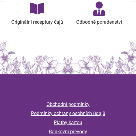
Originální receptury čajů
Odbodné poradenství
Z
á
Informace
p
a
Obchodní podmínky
t
Podmínky ochrany osobních údajů
í
Platby kartou
Bankovní převody