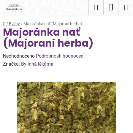
Přejít
Hledat
NÁKUP
na
obsah
KOŠÍK
Domů
/
Byliny
/
Majoránka nať (Majorani herba)
Majoránka nať
(Majorani herba)
Průměrné
Neohodnoceno
Podrobnosti hodnocení
hodnocení
Značka:
Bylinná lékárna
produktu
je
0,0
z
5
hvězdiček.