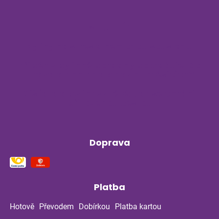
Magazín
Byliny na stres a nervovou soustavu
Příběh z bylinné poradny pokračuje: Co
ukázala kontrola po dvou měsících?
Klíšťata a bylinky v létě: Jak se chránit
přirozenou cestou
Doprava
Platba
Hotově
Převodem
Dobírkou
Platba kartou