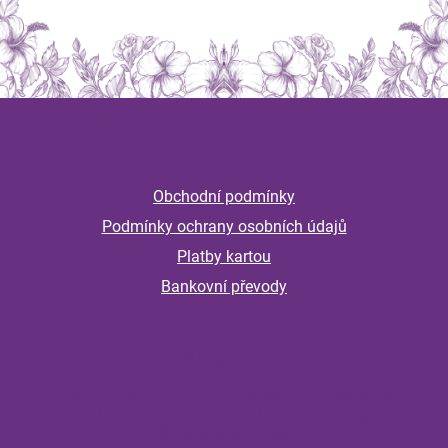
Z
á
Informace
p
a
Obchodní podmínky
t
Podmínky ochrany osobních údajů
í
Platby kartou
Bankovní převody
Magazín
Připravte imunitu na podzim včas: jak
podpořit celou rodinu před návratem do
školy a školky