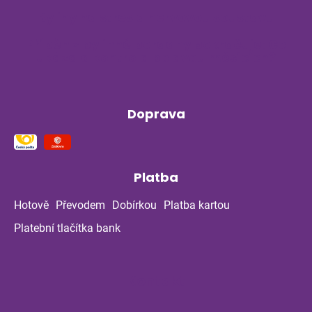
Byliny na stres a nervovou soustavu
Příběh z bylinné poradny pokračuje: Co
ukázala kontrola po dvou měsících?
Doprava
Platba
Hotově
Převodem
Dobírkou
Platba kartou
Platební tlačítka bank
Kontakt