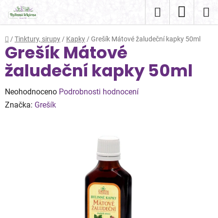
Přejít
Hledat
NÁKUP
na
obsah
KOŠÍK
Domů
/
Tinktury, sirupy
/
Kapky
/
Grešík Mátové žaludeční kapky 50ml
Grešík Mátové
žaludeční kapky 50ml
Průměrné
Neohodnoceno
Podrobnosti hodnocení
hodnocení
Značka:
Grešík
produktu
je
0,0
z
5
hvězdiček.