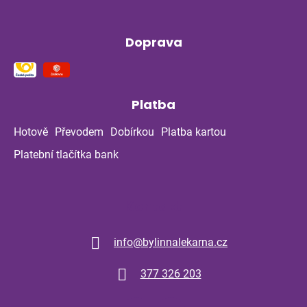
Doprava
Platba
Hotově
Převodem
Dobírkou
Platba kartou
Platební tlačítka bank
Kontakt
info
@
bylinnalekarna.cz
377 326 203