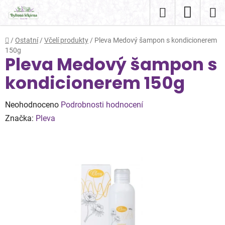
Přejít
Hledat
NÁKUP
na
obsah
KOŠÍK
Domů
/
Ostatní
/
Včelí produkty
/
Pleva Medový šampon s kondicionerem
150g
Pleva Medový šampon s
kondicionerem 150g
Průměrné
Neohodnoceno
Podrobnosti hodnocení
hodnocení
Značka:
Pleva
produktu
je
0,0
z
5
hvězdiček.