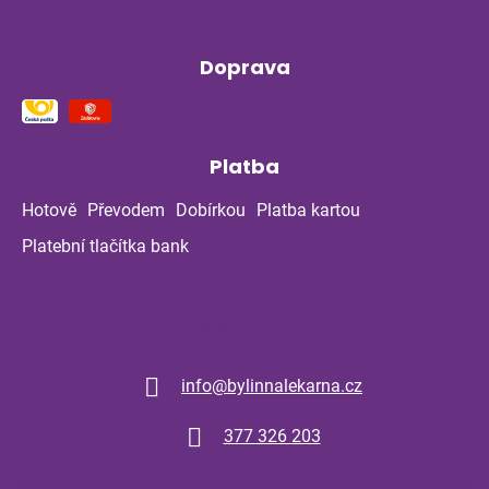
Doprava
Platba
Hotově
Převodem
Dobírkou
Platba kartou
Platební tlačítka bank
Kontakt
info
@
bylinnalekarna.cz
377 326 203