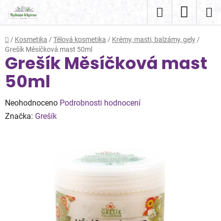
Přejít
Hledat
NÁKUP
na
obsah
KOŠÍK
Domů
/
Kosmetika
/
Tělová kosmetika
/
Krémy, masti, balzámy, gely
/
Grešík Měsíčková mast 50ml
Grešík Měsíčková mast
50ml
Průměrné
Neohodnoceno
Podrobnosti hodnocení
hodnocení
Značka:
Grešík
produktu
je
0,0
z
5
hvězdiček.