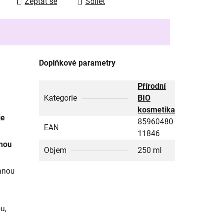
Zeptat se
Sdílet
Doplňkové parametry
Přírodní
Kategorie
BIO
kosmetika
je
85960480
EAN
11846
enou
Objem
250 ml
hanou
u,