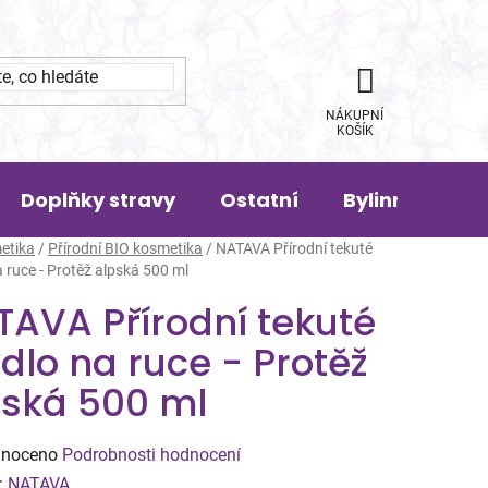
NÁKUPNÍ
KOŠÍK
Doplňky stravy
Ostatní
Bylinná pora
etika
/
Přírodní BIO kosmetika
/
NATAVA Přírodní tekuté
 ruce - Protěž alpská 500 ml
TAVA Přírodní tekuté
lo na ruce - Protěž
pská 500 ml
né
noceno
Podrobnosti hodnocení
ení
:
NATAVA