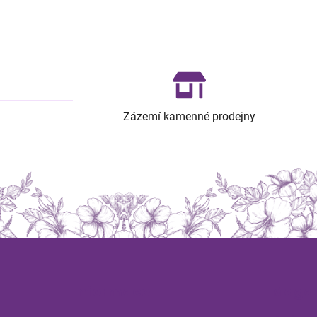
Zázemí kamenné prodejny
Z
á
Informace
Magaz
p