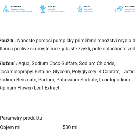
Použití :
Naneste pomocí pumpičky přiměřené množství mýdla 
dlaní a pečlivě si umyjte ruce, jak jste zvyklí, poté opláchněte vo
Složení :
Aqua, Sodium Coco-Sulfate, Sodium Chloride,
Cocamidopropyl Betaine, Glycerin, Polyglyceryl-4 Caprate, Lactic
Sodium Benzoate, Parfum, Potassium Sorbate, Leontopodium
Alpinum Flower/Leaf Extract.
Parametry produktu
Objem ml
500 ml