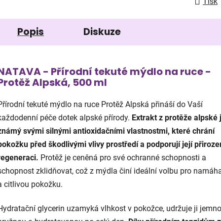
Tisk
Popis
Diskuze
NATAVA - Přírodní tekuté mýdlo na ruce -
Protěž Alpská, 500 ml
Přírodní tekuté mýdlo na ruce Protěž Alpská přináší do Vaší
každodenní péče dotek alpské přírody.
Extrakt z protěže alpské 
známý svými silnými antioxidačními vlastnostmi, které chrání
pokožku před škodlivými vlivy prostředí a podporují její přiroz
regeneraci.
Protěž je ceněná pro své ochranné schopnosti a
schopnost zklidňovat, což z mýdla činí ideální volbu pro namá
a citlivou pokožku.
Hydratační glycerin uzamyká vlhkost v pokožce, udržuje ji jemno