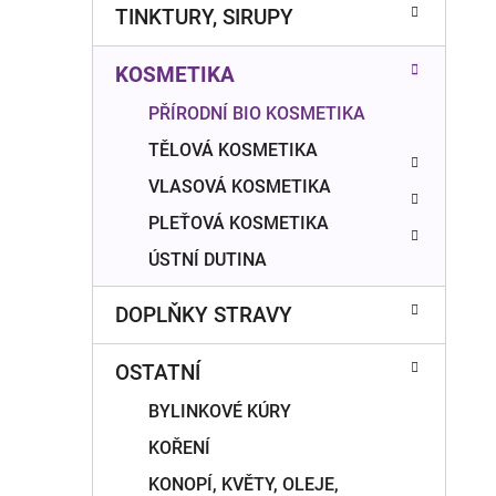
n
TINKTURY, SIRUPY
í
p
KOSMETIKA
a
n
PŘÍRODNÍ BIO KOSMETIKA
e
TĚLOVÁ KOSMETIKA
l
VLASOVÁ KOSMETIKA
PLEŤOVÁ KOSMETIKA
ÚSTNÍ DUTINA
DOPLŇKY STRAVY
OSTATNÍ
BYLINKOVÉ KÚRY
KOŘENÍ
KONOPÍ, KVĚTY, OLEJE,