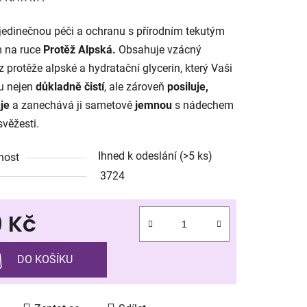
tu
 jedinečnou péči a ochranu s přírodním tekutým
 na ruce
Protěž Alpská.
Obsahuje vzácný
 z protěže alpské a hydratační glycerin, který Vaši
u nejen
důkladně čistí
, ale zároveň
posiluje,
je
a zanechává ji sametově
jemnou
s nádechem
ek.
svěžesti.
Ihned k odeslání
(>5 ks)
nost
3724
9 Kč
 cena:
DO KOŠÍKU