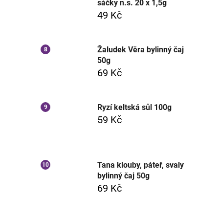
sáčky n.s. 20 x 1,5g
49 Kč
Žaludek Věra bylinný čaj
50g
69 Kč
Ryzí keltská sůl 100g
59 Kč
Tana klouby, páteř, svaly
bylinný čaj 50g
69 Kč