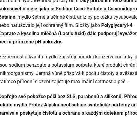
pružnou a hydratovanou po celý den.
Díky přírodním tenzidům z
kokosového oleje, jako je Sodium Coco-Sulfate a Cocamidopro
Betaine
, mýdlo šetrně a účinně čistí, aniž by pokožku vysušoval
nebo narušovalo její ochranný film. Složky jako
Polyglyceryl-4
Caprate a kyselina mléčná (Lactic Acid) dále podporují vyváže
péči a přirozené pH pokožky.
Bezpečnost a kvalitu mýdla zajišťují přírodní konzervační látky, 
jsou sodium benzoate a potassium sorbate, které produkt chrání
mikroorganismy. Jemná vůně přispívá k pocitu čistoty a svěžesti
zatímco přírodní složení zajišťuje maximální šetrnost a péči.
Dopřejte své pokožce péči bez SLS, parabenů a silikonů. Příro
tekuté mýdlo Protěž Alpská neobsahuje syntetické parfémy an
barviva a poskytuje čistotu a ochranu s každým dotekem příro