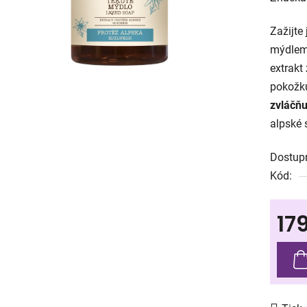
produk
Zažijte
je
mýdlem
0,0
extrakt
z
pokožk
5
zvláčňu
hvězdič
alpské 
Dostup
Kód:
17
Měrná