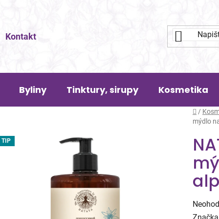
Kontakt
Byliny
Tinktury, sirupy
Kosmetika
Domů
/
Kosm
mýdlo na
NA
TIP
mýd
al
Průměr
Neohod
hodnoc
Značka