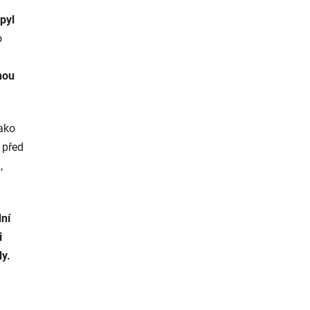
pyl
o
nou
jako
 před
,
dní
i
dy.