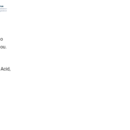
do
dou.
 Acid,