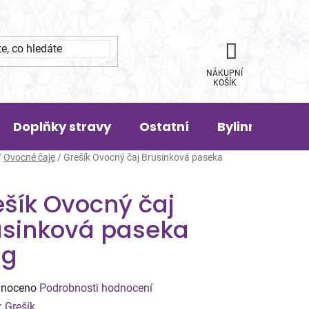
NÁKUPNÍ
KOŠÍK
Doplňky stravy
Ostatní
Bylinná pora
/
Ovocné čaje
/
Grešík Ovocný čaj Brusinková paseka
ešík Ovocný čaj
usinková paseka
0g
né
noceno
Podrobnosti hodnocení
ení
:
Grešík