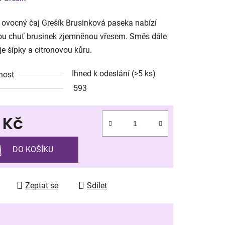
tu
ovocný čaj Grešík Brusinková paseka nabízí
ou chuť brusinek zjemněnou vřesem. Směs dále
e šípky a citronovou kůru.
Ihned k odeslání
(>5 ks)
nost
ek.
593
 Kč
 cena:
DO KOŠÍKU
Zeptat se
Sdílet