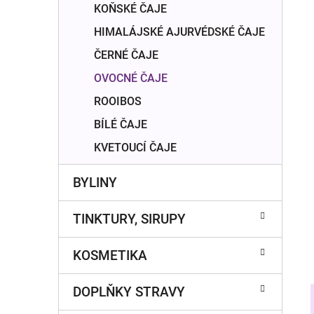
n
KOŇSKÉ ČAJE
í
HIMALÁJSKÉ AJURVÉDSKÉ ČAJE
p
a
ČERNÉ ČAJE
n
OVOCNÉ ČAJE
e
ROOIBOS
l
BÍLÉ ČAJE
KVETOUCÍ ČAJE
BYLINY
TINKTURY, SIRUPY
KOSMETIKA
DOPLŇKY STRAVY