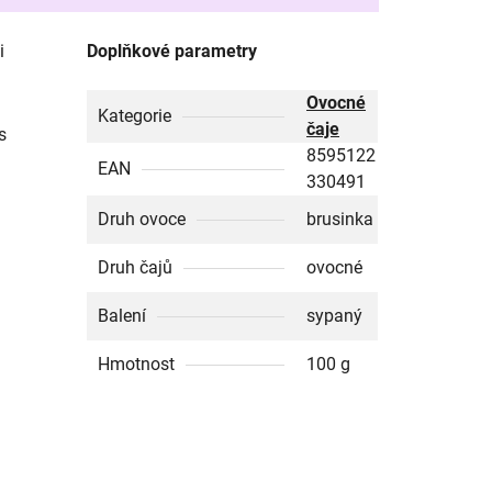
i
Doplňkové parametry
Ovocné
Kategorie
čaje
s
8595122
EAN
330491
Druh ovoce
brusinka
Druh čajů
ovocné
Balení
sypaný
Hmotnost
100 g