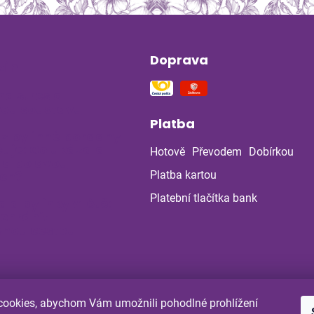
Doprava
ín
na stres a
ou soustavu
Platba
 z bylinné poradny
uje: Co ukázala
Hotově
Převodem
Dobírkou
la po dvou
ch?
Platba kartou
Platební tlačítka bank
a a bylinky v létě:
 chránit
enou cestou
ookies, abychom Vám umožnili pohodlné prohlížení
Shoptet.cz
Comgate.cz