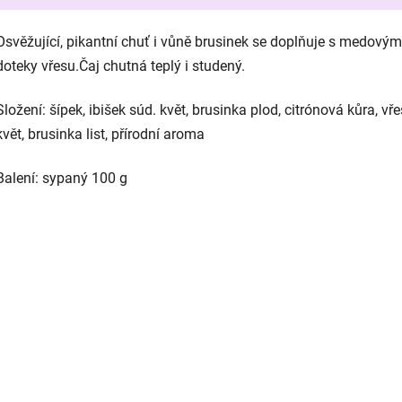
Osvěžující, pikantní chuť i vůně brusinek se doplňuje s medovým
doteky vřesu.Čaj chutná teplý i studený.
Složení: šípek, ibišek súd. květ, brusinka plod, citrónová kůra, vře
květ, brusinka list, přírodní aroma
Balení: sypaný 100 g