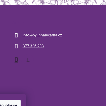
Kontakt
info
@
bylinnalekarna.cz
377 326 203
Souhlasím