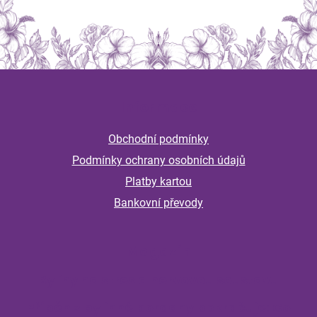
Z
á
Informace
p
a
Obchodní podmínky
t
Podmínky ochrany osobních údajů
í
Platby kartou
Bankovní převody
Magazín
Byliny na stres a nervovou soustavu
Příběh z bylinné poradny pokračuje: Co