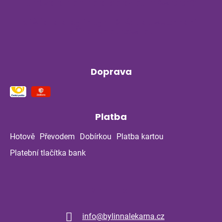
ukázala kontrola po dvou měsících?
Klíšťata a bylinky v létě: Jak se chránit
přirozenou cestou
Doprava
Platba
Hotově
Převodem
Dobírkou
Platba kartou
Platební tlačítka bank
Kontakt
info
@
bylinnalekarna.cz