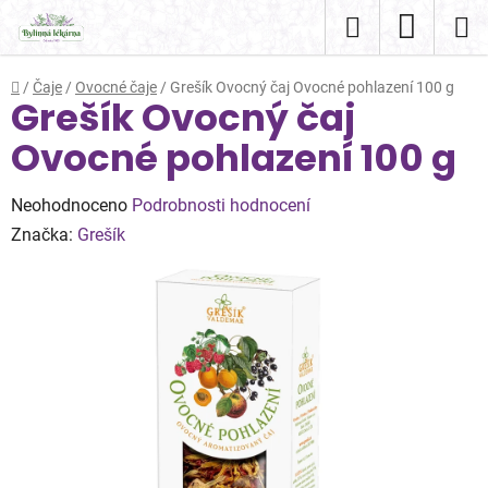
Přejít
Hledat
NÁKUP
na
obsah
KOŠÍK
Domů
/
Čaje
/
Ovocné čaje
/
Grešík Ovocný čaj Ovocné pohlazení 100 g
Grešík Ovocný čaj
Ovocné pohlazení 100 g
Průměrné
Neohodnoceno
Podrobnosti hodnocení
hodnocení
Značka:
Grešík
produktu
je
0,0
z
5
hvězdiček.