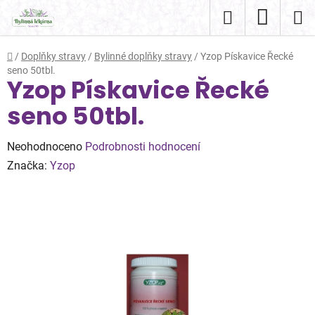
Přejít
Hledat
NÁKUP
na
obsah
KOŠÍK
Domů
/
Doplňky stravy
/
Bylinné doplňky stravy
/
Yzop Pískavice Řecké
seno 50tbl.
Yzop Pískavice Řecké
seno 50tbl.
Průměrné
Neohodnoceno
Podrobnosti hodnocení
hodnocení
Značka:
Yzop
produktu
je
0,0
z
5
hvězdiček.