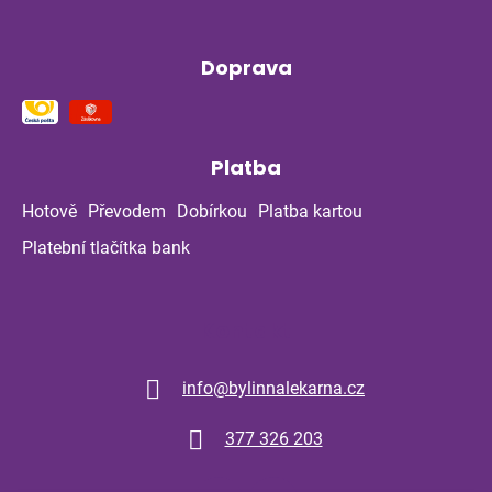
Doprava
Platba
Hotově
Převodem
Dobírkou
Platba kartou
Platební tlačítka bank
Kontakt
info
@
bylinnalekarna.cz
377 326 203