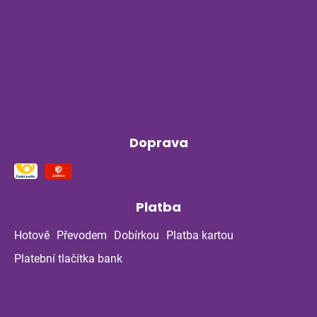
Byliny na stres a nervovou soustavu
Příběh z bylinné poradny pokračuje: Co
ukázala kontrola po dvou měsících?
Klíšťata a bylinky v létě: Jak se chránit
přirozenou cestou
Doprava
Platba
Hotově
Převodem
Dobírkou
Platba kartou
Platební tlačítka bank
Kontakt