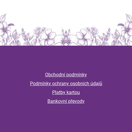
Z
á
Informace
p
a
Obchodní podmínky
t
Podmínky ochrany osobních údajů
í
Platby kartou
Bankovní převody
Magazín