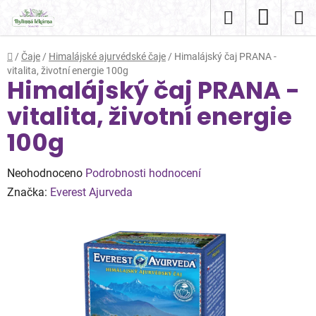
Přejít
Hledat
NÁKUP
na
obsah
KOŠÍK
Domů
/
Čaje
/
Himalájské ajurvédské čaje
/
Himalájský čaj PRANA -
vitalita, životní energie 100g
Himalájský čaj PRANA -
vitalita, životní energie
100g
Průměrné
Neohodnoceno
Podrobnosti hodnocení
hodnocení
Značka:
Everest Ajurveda
produktu
je
0,0
z
5
hvězdiček.