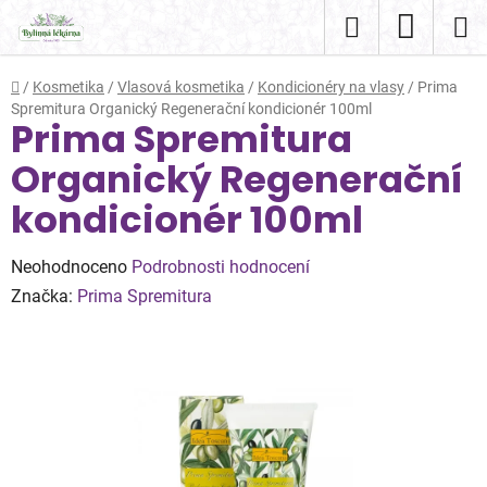
Přejít
Hledat
NÁKUP
na
obsah
KOŠÍK
Domů
/
Kosmetika
/
Vlasová kosmetika
/
Kondicionéry na vlasy
/
Prima
Spremitura Organický Regenerační kondicionér 100ml
Prima Spremitura
Organický Regenerační
kondicionér 100ml
Průměrné
Neohodnoceno
Podrobnosti hodnocení
hodnocení
Značka:
Prima Spremitura
produktu
je
0,0
z
5
hvězdiček.