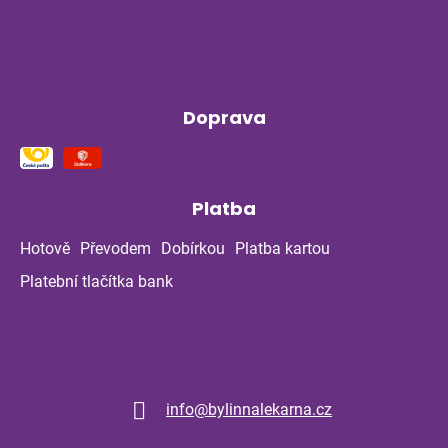
Příběh z bylinné poradny pokračuje: Co
ukázala kontrola po dvou měsících?
Doprava
Platba
Hotově
Převodem
Dobírkou
Platba kartou
Platební tlačítka bank
Kontakt
info
@
bylinnalekarna.cz