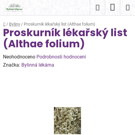
Přejít
Hledat
NÁKUP
na
obsah
KOŠÍK
Domů
/
Byliny
/
Proskurník lékařský list (Althae folium)
Proskurník lékařský list
(Althae folium)
Průměrné
Neohodnoceno
Podrobnosti hodnocení
hodnocení
Značka:
Bylinná lékárna
produktu
je
0,0
z
5
hvězdiček.