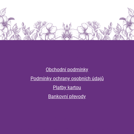
Z
á
Informace
p
a
Obchodní podmínky
t
Podmínky ochrany osobních údajů
í
Platby kartou
Bankovní převody
Magazín
Byliny na stres a nervovou soustavu