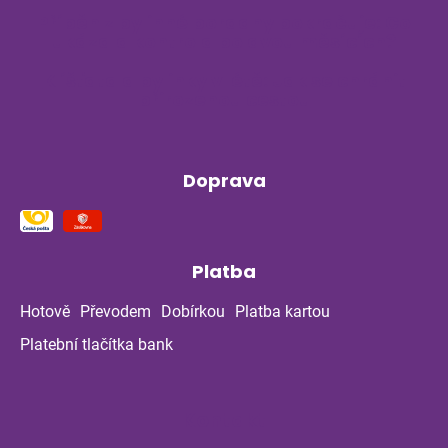
Příběh z bylinné poradny pokračuje: Co
ukázala kontrola po dvou měsících?
Klíšťata a bylinky v létě: Jak se chránit
přirozenou cestou
Doprava
Platba
Hotově
Převodem
Dobírkou
Platba kartou
Platební tlačítka bank
Kontakt