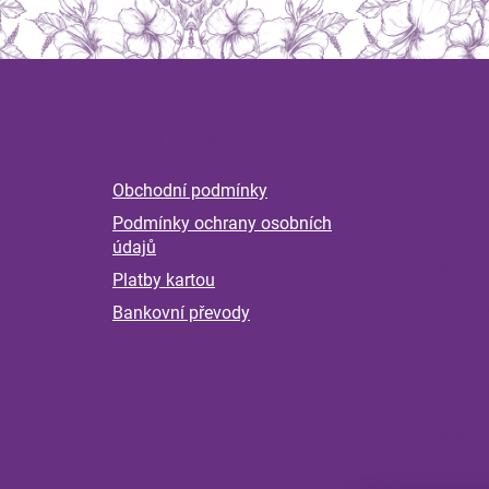
Z
á
Informace
Magaz
p
a
Připra
Obchodní podmínky
t
podzim
Podmínky ochrany osobních
podpoř
í
před n
údajů
a škol
Platby kartou
Byliny 
Bankovní převody
nervov
Příběh
pokrač
kontro
měsící