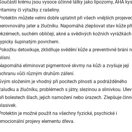
Součástí krému jsou vysoce účinné látky jako lipozomy, AHA kys
vitaminy či výtažky z rašeliny.
Protektin
můžete velmi dobře uplatnit při všech vnějších projeve
nerovnováhy jater a žlučníku. Napomáhá zlepšovat stav kůže př
ekzémech, suchém obličeji, akné a svědivých kožních vyrážkách
typicky šupinatým povrchem.
Pokožku detoxikuje, zklidňuje svědění kůže a preventivně brání r
plísní.
Napomáhá eliminovat pigmentové skvrny na kůži a zvyšuje její
ochranu vůči různým druhům záření.
Svým složením je vhodný při pocitech plnosti a podrážděného
žaludku a žlučníku, problémech s játry, slezinou a slinivkou. Ulev
při bolestech šlach, jejich namožení nebo úrazech. Zlepšuje činn
hlasivek.
Protektin je možné použít na všechny fyzické, psychické i
emocionální projevy elementu dřeva.