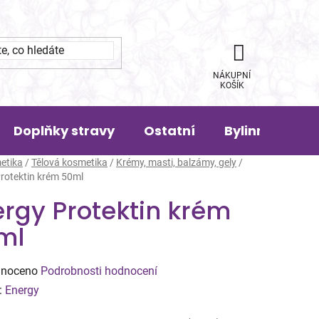
NÁKUPNÍ
KOŠÍK
Doplňky stravy
Ostatní
Bylinná pora
etika
/
Tělová kosmetika
/
Krémy, masti, balzámy, gely
/
rotektin krém 50ml
rgy Protektin krém
ml
né
noceno
Podrobnosti hodnocení
ení
:
Energy
tu