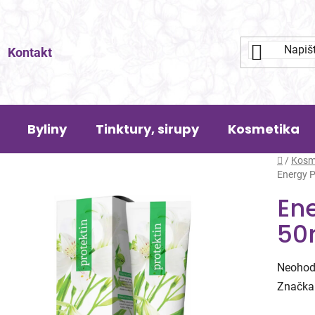
Kontakt
Byliny
Tinktury, sirupy
Kosmetika
Domů
/
Kosm
Energy P
Ene
50
Průměr
Neohod
hodnoc
Značka
produk