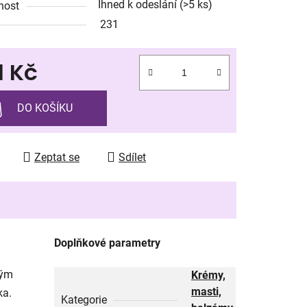
Ihned k odeslání
(>5 ks)
nost
231
1 Kč
ek.
 cena:
DO KOŠÍKU
Zeptat se
Sdílet
Doplňkové parametry
ným
Krémy,
masti,
ka.
Kategorie