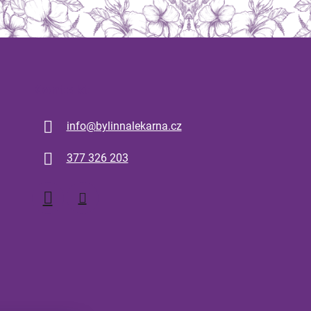
Kontakt
info
@
bylinnalekarna.cz
377 326 203