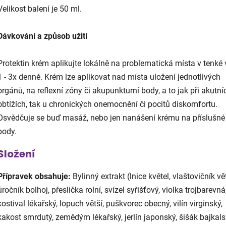
Velikost balení je 50 ml.
Dávkování a způsob užití
Protektin krém aplikujte lokálně na problematická místa v tenké 
1 - 3x denně. Krém lze aplikovat nad místa uložení jednotlivých
orgánů, na reflexní zóny či akupunkturní body, a to jak při akutní
obtížích, tak u chronických onemocnění či pocitů diskomfortu.
Osvědčuje se buď masáž, nebo jen nanášení krému na příslušné
body.
Složení
Přípravek obsahuje:
Bylinný extrakt (lnice květel, vlaštovičník vět
úročník bolhoj, přeslička rolní, svízel syřišťový, violka trojbarevná
kostival lékařský, lopuch větší, puškvorec obecný, vilín virginský,
kakost smrdutý, zemědým lékařský, jerlín japonský, šišák bajkals