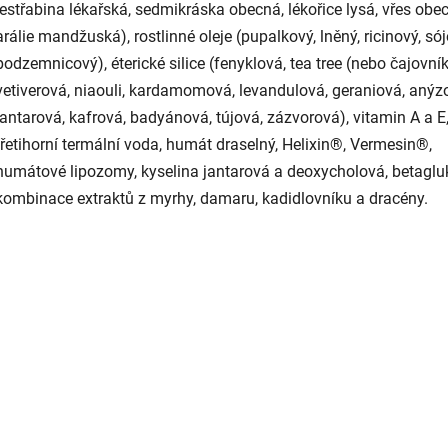
jestřabina lékařská, sedmikráska obecná, lékořice lysá, vřes obec
arálie mandžuská), rostlinné oleje (pupalkový, lněný, ricinový, sój
podzemnicový), éterické silice (fenyklová, tea tree (nebo čajovní
vetiverová, niaouli, kardamomová, levandulová, geraniová, anýz
jantarová, kafrová, badyánová, tújová, zázvorová), vitamin A a E
třetihorní termální voda, humát draselný, Helixin®, Vermesin®,
humátové lipozomy, kyselina jantarová a deoxycholová, betaglu
kombinace extraktů z myrhy, damaru, kadidlovníku a dracény.