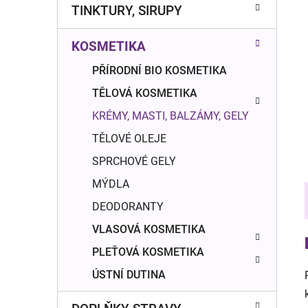
n
TINKTURY, SIRUPY
í
p
KOSMETIKA
a
n
PŘÍRODNÍ BIO KOSMETIKA
e
TĚLOVÁ KOSMETIKA
l
KRÉMY, MASTI, BALZÁMY, GELY
TĚLOVÉ OLEJE
SPRCHOVÉ GELY
MÝDLA
DEODORANTY
VLASOVÁ KOSMETIKA
PLEŤOVÁ KOSMETIKA
ÚSTNÍ DUTINA