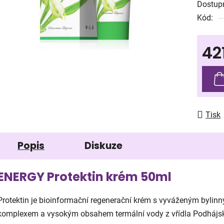
Dostup
je
Kód:
0,0
z
42
5
hvězdič
Měrná
Tisk
Popis
Diskuze
ENERGY Protektin krém 50ml
Protektin je bioinformační regenerační krém s vyváženým bylin
komplexem a vysokým obsahem termální vody z vřídla Podhájs