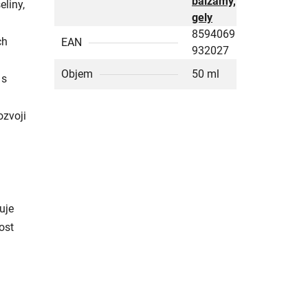
balzámy,
eliny,
gely
8594069
ch
EAN
932027
i
Objem
50 ml
 s
ozvoji
uje
ost