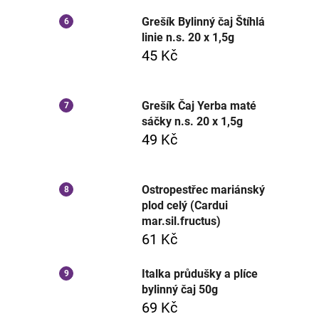
Grešík Bylinný čaj Štíhlá
linie n.s. 20 x 1,5g
45 Kč
Grešík Čaj Yerba maté
sáčky n.s. 20 x 1,5g
49 Kč
Ostropestřec mariánský
plod celý (Cardui
mar.sil.fructus)
61 Kč
Italka průdušky a plíce
bylinný čaj 50g
69 Kč