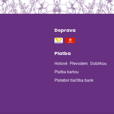
Doprava
ín
vte imunitu na
 včas: jak
it celou rodinu
Platba
ávratem do školy
ky
Hotově
Převodem
Dobírkou
na stres a
Platba kartou
ou soustavu
Platební tlačítka bank
 z bylinné poradny
uje: Co ukázala
la po dvou
ch?