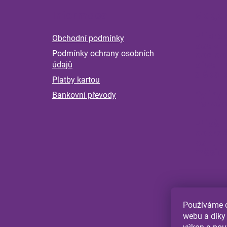
á
Informace
Magaz
p
a
Připra
Obchodní podmínky
t
podzim
Podmínky ochrany osobních
podpoř
í
před n
údajů
a škol
Platby kartou
Byliny 
Bankovní převody
nervov
Příběh
pokrač
kontro
měsící
Používáme c
webu a díky