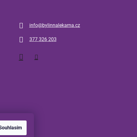
Kontakt
info
@
bylinnalekarna.cz
377 326 203
Souhlasím