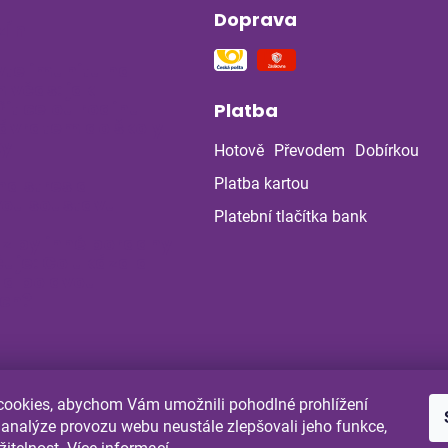
Doprava
ín
vte imunitu na
 včas: jak
it celou rodinu
Platba
ávratem do školy
ky
Hotově
Převodem
Dobírkou
na stres a
Platba kartou
ou soustavu
Platební tlačítka bank
 z bylinné poradny
uje: Co ukázala
la po dvou
ch?
ookies, abychom Vám umožnili pohodlné prohlížení
Shoptet.cz
Comgate.cz
 analýze provozu webu neustále zlepšovali jeho funkce,