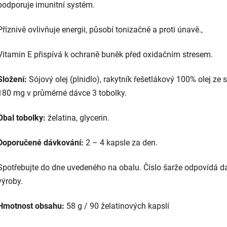
podporuje imunitní systém.
Příznivě ovlivňuje energii, působí tonizačně a proti únavě.,
Vitamin E přispívá k ochraně buněk před oxidačním stresem.
Složení:
Sójový olej (plnidlo), rakytník řešetlákový 100% olej ze
180 mg v průměrné dávce 3 tobolky.
Obal tobolky:
želatina, glycerin.
Doporučené dávkování:
2 – 4 kapsle za den.
Spotřebujte do dne uvedeného na obalu. Číslo šarže odpovídá d
výroby.
Hmotnost obsahu:
58 g / 90 želatinových kapslí