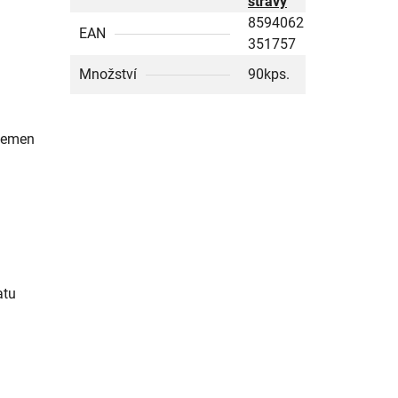
stravy
8594062
EAN
351757
Množství
90kps.
 semen
atu