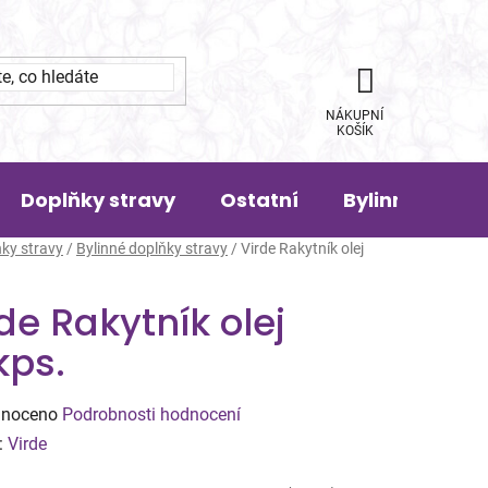
NÁKUPNÍ
KOŠÍK
Doplňky stravy
Ostatní
Bylinná pora
ky stravy
/
Bylinné doplňky stravy
/
Virde Rakytník olej
de Rakytník olej
kps.
né
noceno
Podrobnosti hodnocení
ení
:
Virde
tu