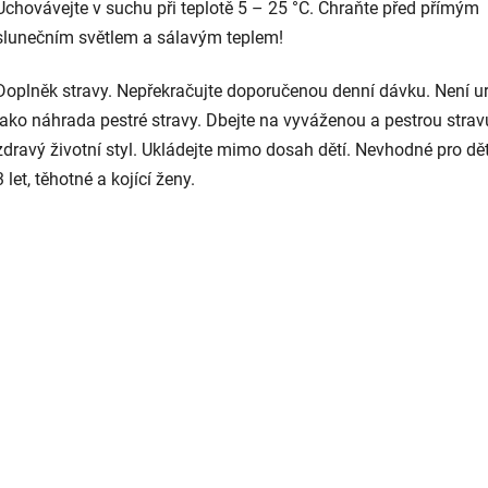
Uchovávejte v suchu při teplotě 5 – 25 °C. Chraňte před přímým
slunečním světlem a sálavým teplem!
Doplněk stravy. Nepřekračujte doporučenou denní dávku. Není u
jako náhrada pestré stravy. Dbejte na vyváženou a pestrou strav
zdravý životní styl. Ukládejte mimo dosah dětí. Nevhodné pro dět
3 let, těhotné a kojící ženy.