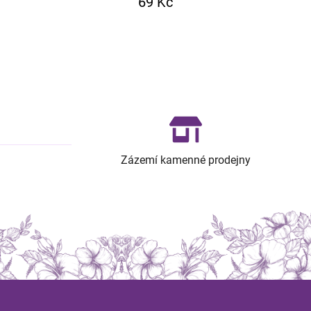
69 Kč
Zázemí kamenné prodejny
Z