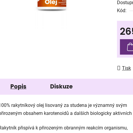
Dostup
je
Kód:
0,0
z
26
5
hvězdič
Měrná
Tisk
Popis
Diskuze
100% rakytníkový olej lisovaný za studena je významný svým
přirozeným obsahem karotenoidů a dalších biologicky aktivních 
Rakytník přispívá k přirozeným obranným reakcím organismu,