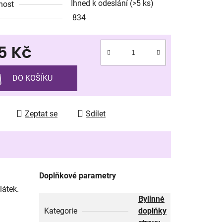
Ihned k odeslání
(>5 ks)
nost
834
5 Kč
ek.
 cena:
DO KOŠÍKU
Zeptat se
Sdílet
Doplňkové parametry
látek.
Bylinné
Kategorie
doplňky