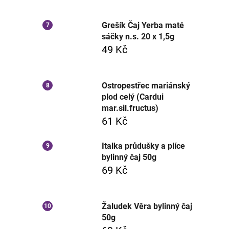
Grešík Čaj Yerba maté
sáčky n.s. 20 x 1,5g
49 Kč
Ostropestřec mariánský
plod celý (Cardui
mar.sil.fructus)
61 Kč
Italka průdušky a plíce
bylinný čaj 50g
69 Kč
Žaludek Věra bylinný čaj
50g