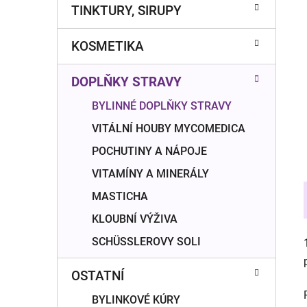
n
TINKTURY, SIRUPY
í
p
KOSMETIKA
a
n
DOPLŇKY STRAVY
e
l
BYLINNÉ DOPLŇKY STRAVY
VITÁLNÍ HOUBY MYCOMEDICA
POCHUTINY A NÁPOJE
VITAMÍNY A MINERÁLY
MASTICHA
KLOUBNÍ VÝŽIVA
SCHÜSSLEROVY SOLI
OSTATNÍ
BYLINKOVÉ KÚRY