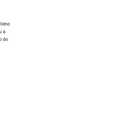
rčeno
u a
i do